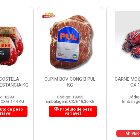
 CONG B PUL
CARNE MOIDA FORTBOI
LOMBINHO
KG
CX 10KG
FRIB
: 19965
Código: 200
Códig
CX/± 18,36 KG
Embalagem: KG/10
Embalagem: 
uto de peso
Produ
riável
va
VER PREÇO