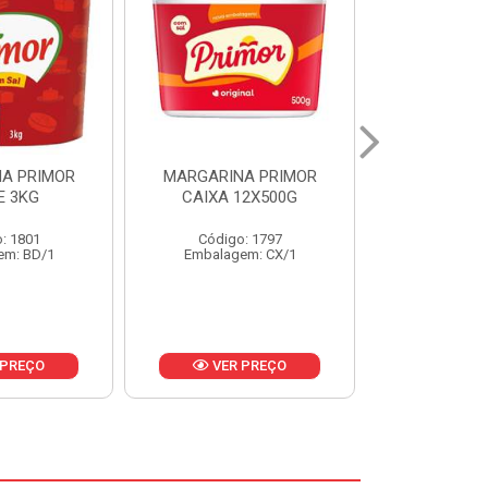
A PRIMOR
MARGARINA PRIMOR CX
MARGARINA
12X500G
24X250G
CAIXA 2
: 1797
Código: 1921
Código
em: CX/1
Embalagem: CX/1
Embalage
 PREÇO
VER PREÇO
VER 