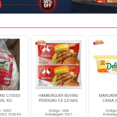
ER BOVINO
MARGARINA DELINE
MARGARIN
CX 2,016KG
CAIXA 24X250G
CAIXA 
o: 1263
Código: 12886
Código
em: CX/1
Embalagem: CX/1
Embalag