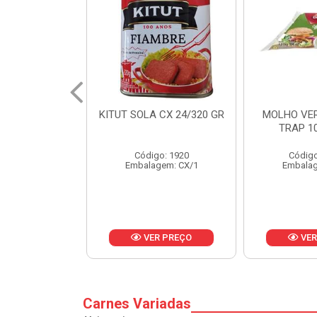
 CX 24/320 GR
MOLHO VERDE D'AJUDA
FRUTAS CR
TRAP 10X1,01KG
CX 
o: 1920
Código: 13751
Códig
gem: CX/1
Embalagem: CX/1
Embalag
R PREÇO
VER PREÇO
VER
Carnes Variadas