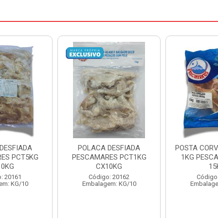
DESFIADA
POSTA CORVINA PACOTE
PESCADINHA
ES PCT1KG
1KG PESCAMARES CX
PACO
10KG
15KG
PESCAMARE
: 20162
Código: 22469
Código
em: KG/10
Embalagem: KG/15
Embalage