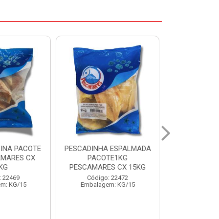
 ESPALMADA
FILE DE PANGA PREMIUM
CORVINA I
TE1KG
PACOTE 1KG CAIXA 10KG
BENDITO P
S CX 15KG
Código: 20021
Código:
: 22472
Embalagem: KG/10
Embalage
m: KG/15