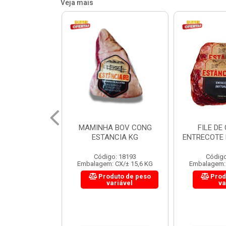
Veja mais
 BOV CONG
FILE DE COSTELA
CUPIM BOV
NCIA KG
ENTRECOTE ESTANCIA KG
o: 18193
Código: 18299
Código
 CX/± 15,6 KG
Embalagem: CX/± 14,4 KG
Embalagem: 
uto de peso
Produto de peso
Prod
ariável
variável
va