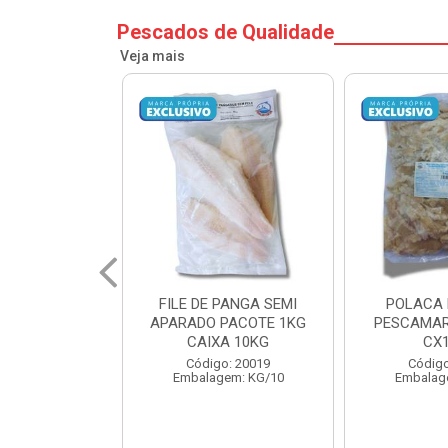
Pescados de Qualidade
Veja mais
PANGA SEMI
POLACA DESFIADA
POLACA 
PACOTE 1KG
PESCAMARES PCT5KG
PESCAMAR
A 10KG
CX10KG
CX
o: 20019
Código: 20161
Código
em: KG/10
Embalagem: KG/10
Embalag