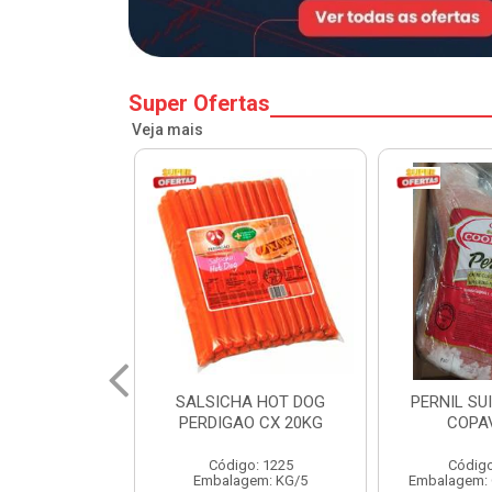
Super Ofertas
Veja mais
A HOT DOG
PERNIL SUINO C/OSSO
HAMBURGU
O CX 20KG
COPAVEL KG
PERDIGAO 
o: 1225
Código: 12301
Códig
gem: KG/5
Embalagem: CX/± 19,56 KG
Embalag