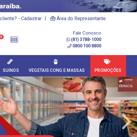
|
cliente? - Cadastrar
Área do Representante
Fale Conosco
0
(81) 3788-1000
0800 100 8800
SUINOS
VEGETAIS CONG E MASSAS
PROMOÇÕES