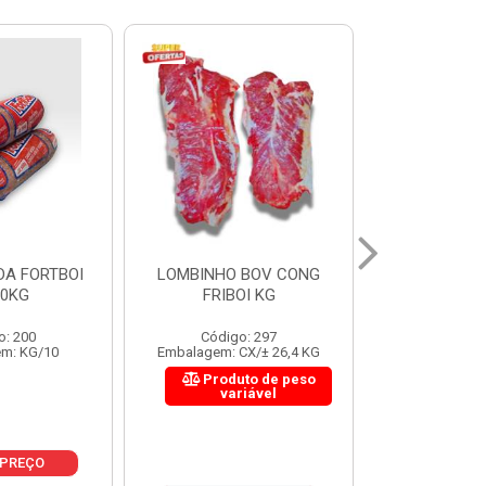
 BOV CONG
FIGADO BOV CONG FRIBOI
CORDAO DO 
OI KG
KG
FRIBO
o: 297
Código: 222
Código:
CX/± 26,4 KG
Embalagem: CX/± 30,12 KG
Embalagem: C
to de peso
Produto de peso
Produ
riável
variável
var