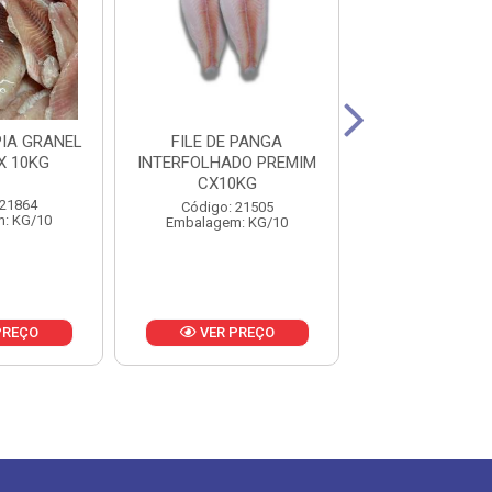
PIA GRANEL
FILE DE PANGA
FILE DE TIL
X 10KG
INTERFOLHADO PREMIM
2PACOTES DE 
CX10KG
12KG
 21864
Código: 21505
Código: 23
: KG/10
Embalagem: KG/10
Embalagem: 
PREÇO
VER PREÇO
VER PR