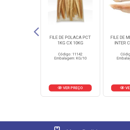
TA PESCADA
FILE DE POLACA PCT
FILE DE 
ELA M CX15KG
1KG CX 10KG
INTER 
digo: 21508
Código: 11142
Códig
lagem: KG/15
Embalagem: KG/10
Embala
VER PREÇO
VER PREÇO
VE