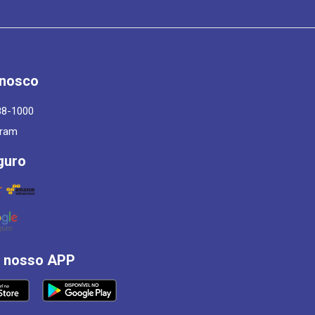
onosco
88-1000
gram
guro
á nosso APP