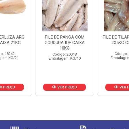
MERLUZA ARG
FILE DE PANGA COM
FILE DE TILA
CAIXA 21KG
GORDURA IQF CAIXA
2X5KG C
10KG
o: 18242
Código:
Código: 20018
gem: KG/21
Embalagem
Embalagem: KG/10
R PREÇO
VER PREÇO
VER 