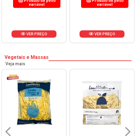
Produto de peso
Produto de peso
variável
variável
VER PREÇO
VER PREÇO
Vegetais e Massas
Veja mais