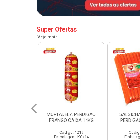
Super Ofertas
Veja mais
A PERDIGAO
SALSICHA HOT DOG
PERNIL SU
CAIXA 14KG
PERDIGAO CX 20KG
COPA
o: 1219
Código: 1225
Código
em: KG/14
Embalagem: KG/5
Embalagem: 