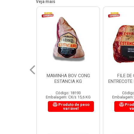
Veja mais
 BOV CONG
FILE DE COSTELA
CUPIM BOV
NCIA KG
ENTRECOTE ESTANCIA KG
o: 18193
Código: 18299
Código
 CX/± 15,6 KG
Embalagem: CX/± 14,4 KG
Embalagem: 
uto de peso
Produto de peso
Prod
ariável
variável
va