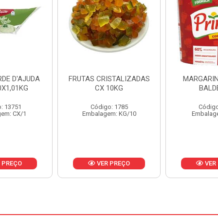
ISTALIZADAS
MARGARINA PRIMOR
MARGARIN
10KG
BALDE 3KG
CAIXA 
o: 1785
Código: 1801
Código
em: KG/10
Embalagem: BD/1
Embalag
 PREÇO
VER PREÇO
VER