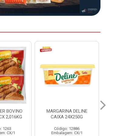
A DELINE
MARGARINA DELINE
COXA S/CO
24X250G
CAIXA 12X500G
INDIV LEVI
: 12886
Código: 12887
Código:
em: CX/1
Embalagem: CX/1
Embalage