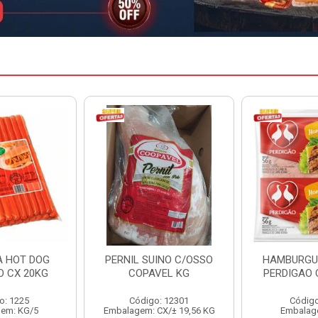
INO C/OSSO
HAMBURGUER BOVINO
MARGARIN
VEL KG
PERDIGAO CX 2,016KG
CAIXA 
: 12301
Código: 1263
Código
CX/± 19,56 KG
Embalagem: CX/1
Embalag