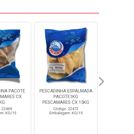
ADINHA ESPALMADA
FILE DE PANGA PREMIUM
CO
PACOTE1KG
PACOTE 1KG CAIXA 10KG
BE
CAMARES CX 15KG
Código: 20021
Código: 22472
Embalagem: KG/10
E
Embalagem: KG/15