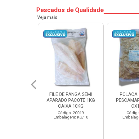
Pescados de Qualidade
Veja mais
ILE DE PANGA SEMI
POLACA DESFIADA
P
ARADO PACOTE 1KG
PESCAMARES PCT5KG
PE
CAIXA 10KG
CX10KG
Código: 20019
Código: 20161
Embalagem: KG/10
Embalagem: KG/10