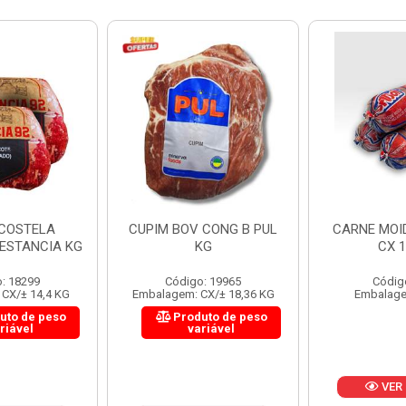
 CONG B PUL
CARNE MOIDA FORTBOI
LOMBINHO
KG
CX 10KG
FRIB
: 19965
Código: 200
Códig
CX/± 18,36 KG
Embalagem: KG/10
Embalagem: 
uto de peso
Produ
riável
va
VER PREÇO