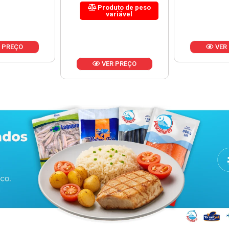
uto de peso
riável
VER PREÇO
VER
 PREÇO