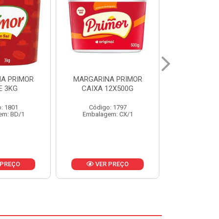
A PRIMOR
MARGARINA PRIMOR CX
MARGARINA
12X500G
24X250G
CAIXA 2
: 1797
Código: 1921
Código
em: CX/1
Embalagem: CX/1
Embalage
 PREÇO
VER PREÇO
VER 