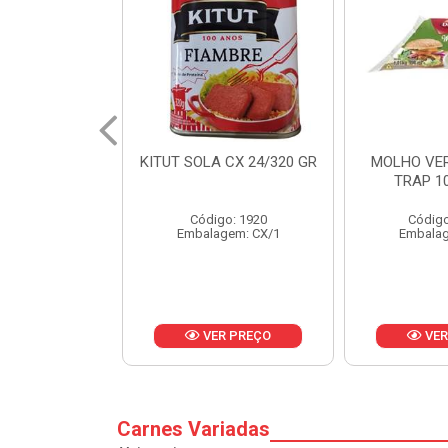
 CX 24/320 GR
MOLHO VERDE D'AJUDA
FRUTAS CR
TRAP 10X1,01KG
CX 
o: 1920
Código: 13751
Códig
gem: CX/1
Embalagem: CX/1
Embalag
R PREÇO
VER PREÇO
VER
Carnes Variadas