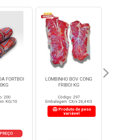
 BOV CONG
FIGADO BOV CONG FRIBOI
CORDAO DO 
OI KG
KG
FRIBO
o: 297
Código: 222
Código:
CX/± 26,4 KG
Embalagem: CX/± 30,12 KG
Embalagem: C
to de peso
Produto de peso
Produ
riável
variável
var