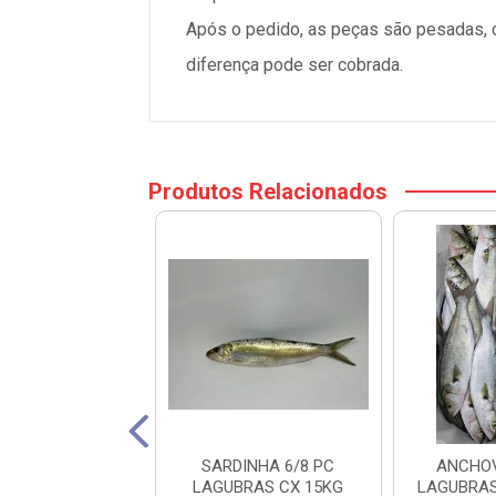
Após o pedido, as peças são pesadas, ca
diferença pode ser cobrada.
Produtos Relacionados
VINA 1/2KG
SARDINHA 6/8 PC
ANCHOV
DINI CX 17KG
LAGUBRAS CX 15KG
LAGUBRAS