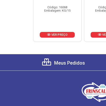
digo: 21694
Código: 16068
Códig
lagem: KG/17
Embalagem: KG/15
Embala
VER PREÇO
VER PREÇO
VE
Meus Pedidos