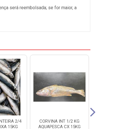
ença será reembolsada; se for maior, a
NTEIRA 2/4
CORVINA INT 1/2 KG
ANCHOVA 50
IXA 15KG
AQUAPESCA CX 15KG
SOUSA PESCA