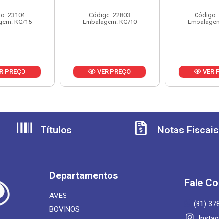
o: 23104
Código: 22803
Código:
gem: KG/15
Embalagem: KG/10
Embalagem
R PREÇO
VER PREÇO
VER 
Títulos
Notas Fiscais
Departamentos
Fale C
AVES
(81) 37
BOVINOS
Insta