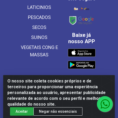
LATICINIOS
PESCADOS
SECOS
Baixe já
SUINOS
nosso APP
VEGETAIS CONG E
MASSAS
O nosso site coleta cookies próprios e de
Frinscal - Distribuidora e Importadora de Alimentos
terceiros para proporcionar uma experiência
LTDA - Rodovia BR 101 Sul Km 187, 310 Galpão - Santa
personalizada ao usuário, apresentar publicidade
Rosa, Palmares/PE - CEP 55540-000 - CNPJ
relevante de acordo com o seu perfil e melhorar a
03.504.437/0001-50
qualidade do nosso site.
Aceitar
Negar não essenciais