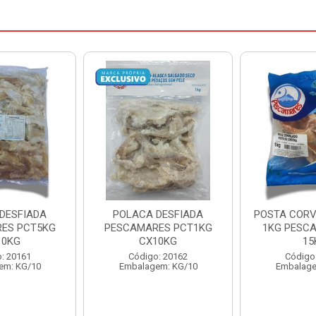
DESFIADA
POSTA CORVINA PACOTE
PESCADINHA
ES PCT1KG
1KG PESCAMARES CX
PACO
10KG
15KG
PESCAMARE
: 20162
Código: 22469
Código
em: KG/10
Embalagem: KG/15
Embalage