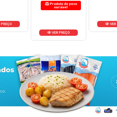
uto de peso
riável
VER PREÇO
VER
 PREÇO