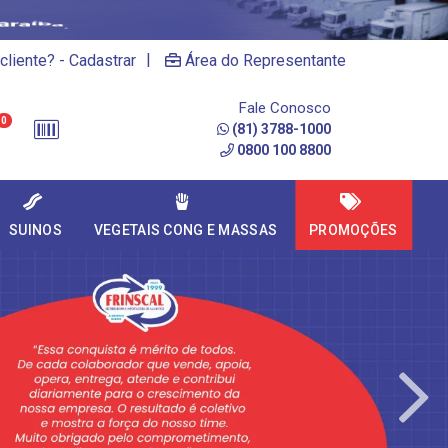
|
cliente? - Cadastrar
Área do Representante
Fale Conosco
0
(81) 3788-1000
0800 100 8800
SUINOS
VEGETAIS CONG E MASSAS
PROMOÇÕES