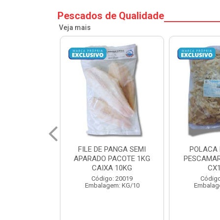
Pescados de Qualidade
Veja mais
PANGA SEMI
POLACA DESFIADA
POLACA 
PACOTE 1KG
PESCAMARES PCT5KG
PESCAMAR
A 10KG
CX10KG
CX
o: 20019
Código: 20161
Código
em: KG/10
Embalagem: KG/10
Embalag