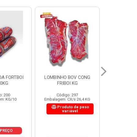
 BOV CONG
FIGADO BOV CONG FRIBOI
CORDAO DO 
OI KG
KG
FRIBO
o: 297
Código: 222
Código:
CX/± 26,4 KG
Embalagem: CX/± 30,12 KG
Embalagem: C
to de peso
Produto de peso
Produ
riável
variável
var