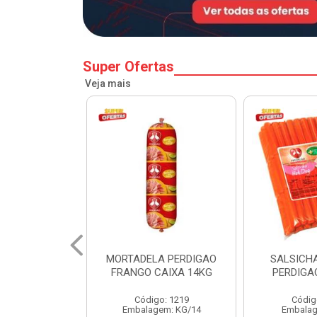
Super Ofertas
Veja mais
A PERDIGAO
SALSICHA HOT DOG
PERNIL SU
CAIXA 14KG
PERDIGAO CX 20KG
COPA
o: 1219
Código: 1225
Código
em: KG/14
Embalagem: KG/5
Embalagem: 