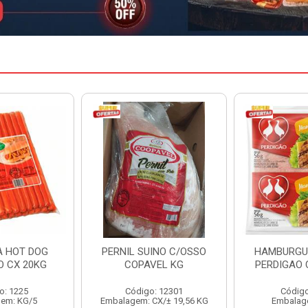
INO C/OSSO
HAMBURGUER BOVINO
MARGARIN
VEL KG
PERDIGAO CX 2,016KG
CAIXA 
: 12301
Código: 1263
Código
CX/± 19,56 KG
Embalagem: CX/1
Embalag