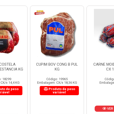
 CONG B PUL
CARNE MOIDA FORTBOI
LOMBINHO
KG
CX 10KG
FRIB
: 19965
Código: 200
Códig
CX/± 18,36 KG
Embalagem: KG/10
Embalagem: 
uto de peso
Produ
riável
va
VER PREÇO