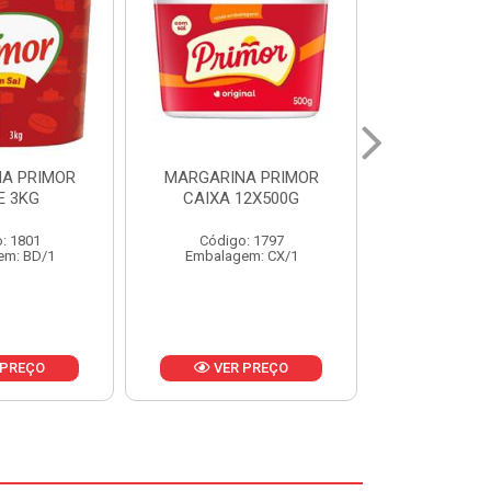
A PRIMOR
MARGARINA PRIMOR CX
MARGARINA
12X500G
24X250G
CAIXA 2
: 1797
Código: 1921
Código
em: CX/1
Embalagem: CX/1
Embalage
 PREÇO
VER PREÇO
VER 