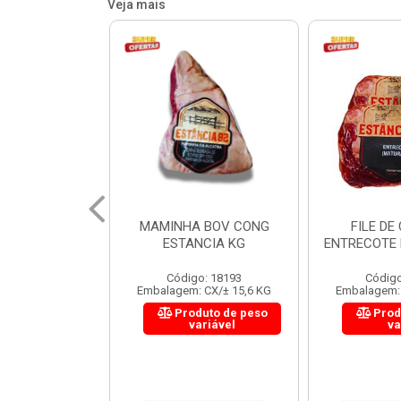
Veja mais
 BOV CONG
FILE DE COSTELA
CUPIM BOV
NCIA KG
ENTRECOTE ESTANCIA KG
o: 18193
Código: 18299
Código
 CX/± 15,6 KG
Embalagem: CX/± 14,4 KG
Embalagem: 
uto de peso
Produto de peso
Prod
ariável
variável
va