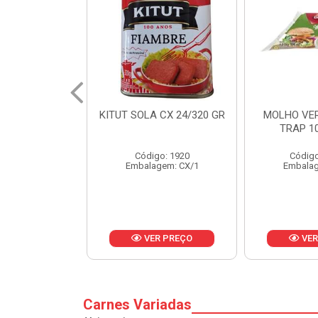
 CX 24/320 GR
MOLHO VERDE D'AJUDA
FRUTAS CR
TRAP 10X1,01KG
CX 
o: 1920
Código: 13751
Códig
gem: CX/1
Embalagem: CX/1
Embalag
R PREÇO
VER PREÇO
VER
Carnes Variadas