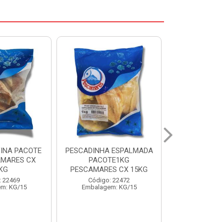
 ESPALMADA
FILE DE PANGA PREMIUM
CORVINA I
TE1KG
PACOTE 1KG CAIXA 10KG
BENDITO P
S CX 15KG
Código: 20021
Código:
: 22472
Embalagem: KG/10
Embalage
m: KG/15