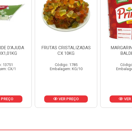
ISTALIZADAS
MARGARINA PRIMOR
MARGARIN
10KG
BALDE 3KG
CAIXA 
o: 1785
Código: 1801
Código
em: KG/10
Embalagem: BD/1
Embalag
 PREÇO
VER PREÇO
VER