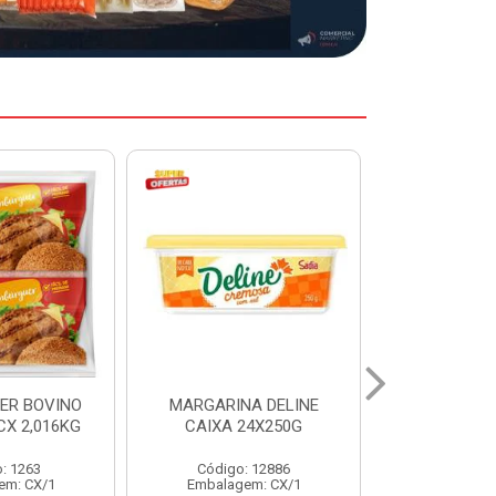
A DELINE
MARGARINA DELINE
COXA S/CO
24X250G
CAIXA 12X500G
INDIV LEVI
: 12886
Código: 12887
Código:
em: CX/1
Embalagem: CX/1
Embalage