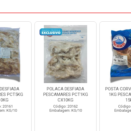
DESFIADA
POSTA CORVINA PACOTE
PESCADINHA
ES PCT1KG
1KG PESCAMARES CX
PACO
10KG
15KG
PESCAMARE
: 20162
Código: 22469
Código
em: KG/10
Embalagem: KG/15
Embalage