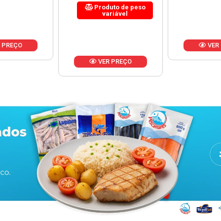
uto de peso
riável
VER PREÇO
VER
 PREÇO