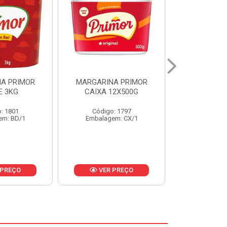
A PRIMOR
MARGARINA PRIMOR CX
MARGARINA
12X500G
24X250G
CAIXA 2
: 1797
Código: 1921
Código
em: CX/1
Embalagem: CX/1
Embalage
 PREÇO
VER PREÇO
VER 