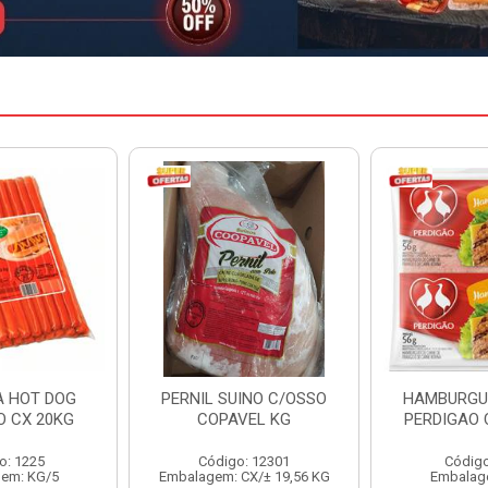
INO C/OSSO
HAMBURGUER BOVINO
MARGARIN
VEL KG
PERDIGAO CX 2,016KG
CAIXA 
: 12301
Código: 1263
Código
CX/± 19,56 KG
Embalagem: CX/1
Embalag