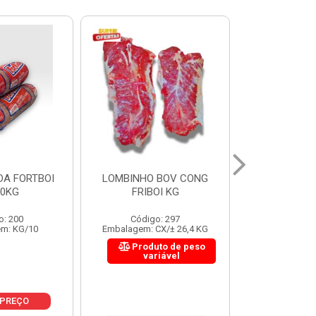
 BOV CONG
FIGADO BOV CONG FRIBOI
CORDAO DO 
OI KG
KG
FRIBO
o: 297
Código: 222
Código:
CX/± 26,4 KG
Embalagem: CX/± 30,12 KG
Embalagem: C
to de peso
Produto de peso
Produ
riável
variável
var