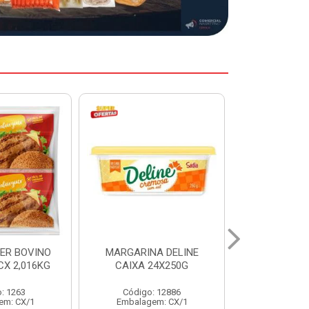
A DELINE
MARGARINA DELINE
COXA S/CO
24X250G
CAIXA 12X500G
INDIV LEVI
: 12886
Código: 12887
Código:
em: CX/1
Embalagem: CX/1
Embalage