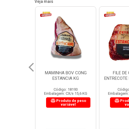
Veja mais
 BOV CONG
FILE DE COSTELA
CUPIM BOV
NCIA KG
ENTRECOTE ESTANCIA KG
o: 18193
Código: 18299
Código
 CX/± 15,6 KG
Embalagem: CX/± 14,4 KG
Embalagem: 
uto de peso
Produto de peso
Prod
ariável
variável
va