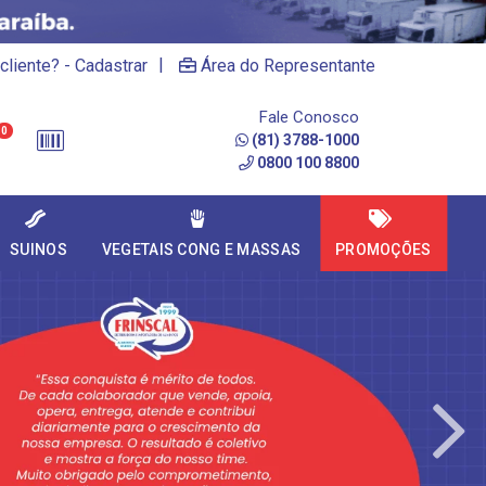
|
cliente? - Cadastrar
Área do Representante
Fale Conosco
0
(81) 3788-1000
0800 100 8800
SUINOS
VEGETAIS CONG E MASSAS
PROMOÇÕES