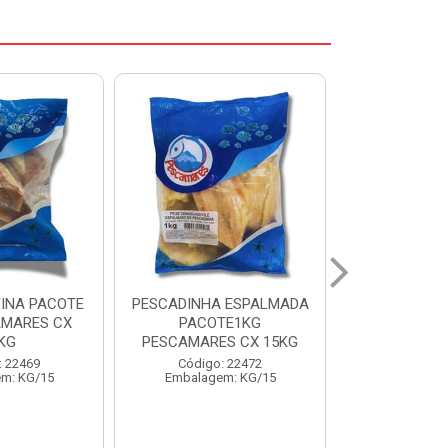
 ESPALMADA
FILE DE PANGA PREMIUM
CORVINA I
TE1KG
PACOTE 1KG CAIXA 10KG
BENDITO P
S CX 15KG
Código: 20021
Código:
: 22472
Embalagem: KG/10
Embalage
m: KG/15