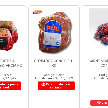
 CONG B PUL
CARNE MOIDA FORTBOI
LOMBINHO
KG
CX 10KG
FRIB
: 19965
Código: 200
Códig
CX/± 18,36 KG
Embalagem: KG/10
Embalagem: 
uto de peso
Produ
riável
va
VER PREÇO