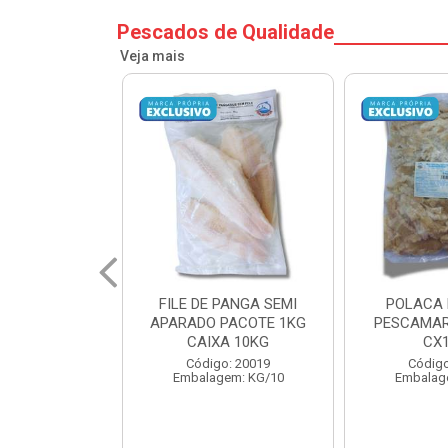
Pescados de Qualidade
Veja mais
PANGA SEMI
POLACA DESFIADA
POLACA 
PACOTE 1KG
PESCAMARES PCT5KG
PESCAMAR
A 10KG
CX10KG
CX
o: 20019
Código: 20161
Código
em: KG/10
Embalagem: KG/10
Embalag