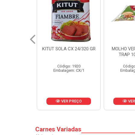
 CX 24/320 GR
MOLHO VERDE D'AJUDA
FRUTAS CR
TRAP 10X1,01KG
CX 
o: 1920
Código: 13751
Códig
gem: CX/1
Embalagem: CX/1
Embalag
R PREÇO
VER PREÇO
VER
Carnes Variadas