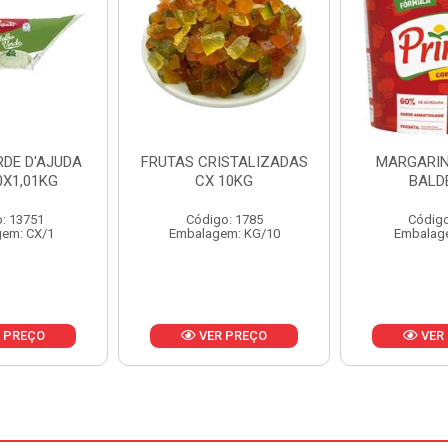
ISTALIZADAS
MARGARINA PRIMOR
MARGARIN
10KG
BALDE 3KG
CAIXA 
o: 1785
Código: 1801
Código
em: KG/10
Embalagem: BD/1
Embalag
 PREÇO
VER PREÇO
VER