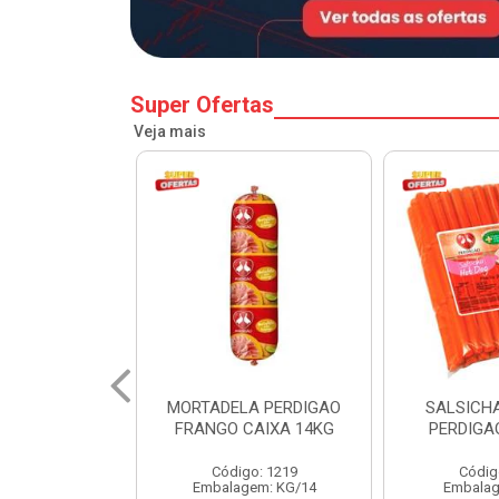
Super Ofertas
Veja mais
A PERDIGAO
SALSICHA HOT DOG
PERNIL SU
CAIXA 14KG
PERDIGAO CX 20KG
COPA
o: 1219
Código: 1225
Código
em: KG/14
Embalagem: KG/5
Embalagem: 