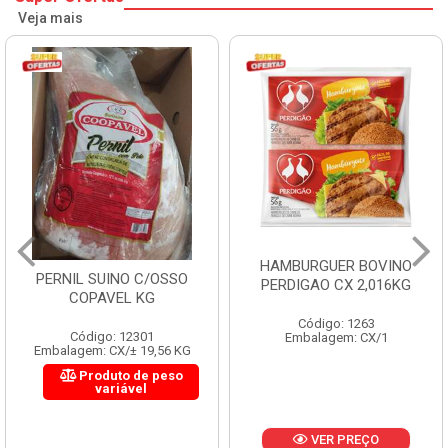
Veja mais
HAMBURGUER BOVINO
MORTADELA FLUMINENSE
PERDIGAO CX 2,016KG
CX 4X3KG 12KG
Código: 1263
Código: 1288
Embalagem: CX/1
Embalagem: KG/12
VER PREÇO
VER PREÇO