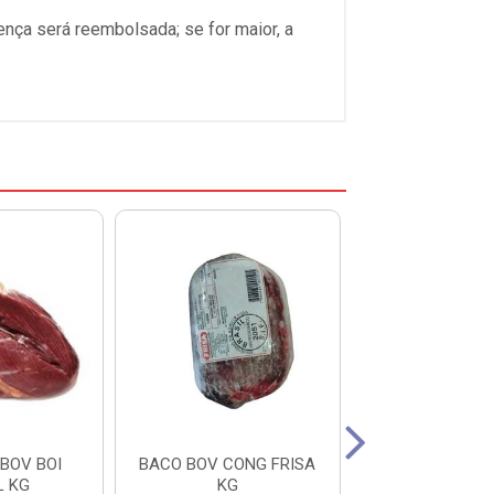
ença será reembolsada; se for maior, a
BOV BOI
BACO BOV CONG FRISA
CORACAO BOV 
L KG
KG
KG