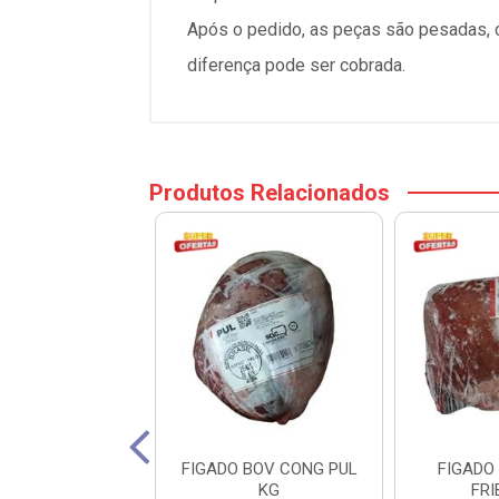
Após o pedido, as peças são pesadas, ca
diferença pode ser cobrada.
Produtos Relacionados
TO BOV TEMP.
FIGADO BOV CONG PUL
FIGADO
 CX 14X480G
KG
FRI