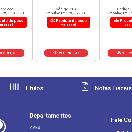
go: 222
Código: 204
Código:
 CX/± 30,12 KG
Embalagem: CX/± 24 KG
Embalagem: C
duto de peso
Produto de peso
Produt
ariável
variável
var
R PREÇO
VER PREÇO
VER 
Títulos
Notas Fiscais
Departamentos
Fale C
AVES