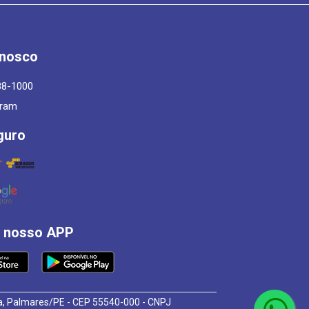
onosco
88-1000
gram
guro
á nosso APP
osa, Palmares/PE - CEP 55540-000 - CNPJ