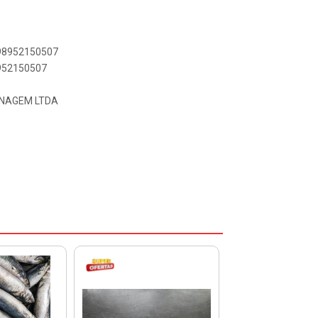
898952150507
8952150507
ENAGEM LTDA