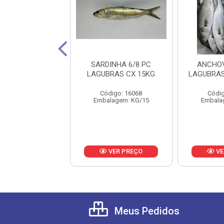
VINA 1/2KG
SARDINHA 6/8 PC
ANCHOV
DINI CX 17KG
LAGUBRAS CX 15KG
LAGUBRAS
digo: 21694
Código: 16068
Códig
lagem: KG/17
Embalagem: KG/15
Embala
VER PREÇO
VER PREÇO
VE
Meus Pedidos