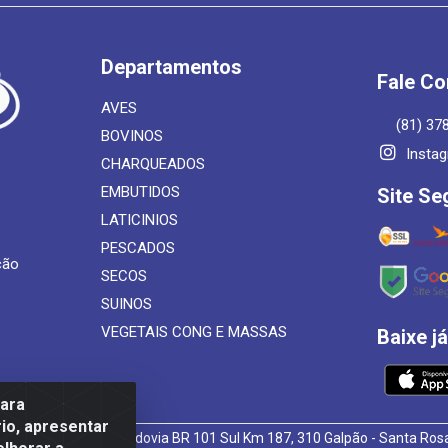
Departamentos
Fale C
AVES
(81) 37
BOVINOS
Insta
CHARQUEADOS
EMBUTIDOS
Site Se
LATICINIOS
PESCADOS
ção
SECOS
SUINOS
VEGETAIS CONG E MASSAS
Baixe j
para
io, apresentar
 de Alimentos LTDA - Rodovia BR 101 Sul Km 187, 310 Galpão - Santa R