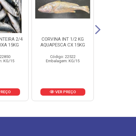
NTEIRA 2/4
CORVINA INT 1/2 KG
ANCHOVA 50
IXA 15KG
AQUAPESCA CX 15KG
SOUSA PESCA
15KG
 22850
Código: 22522
Código: 16
: KG/15
Embalagem: KG/15
Embalagem: 
PREÇO
VER PREÇO
VER PR