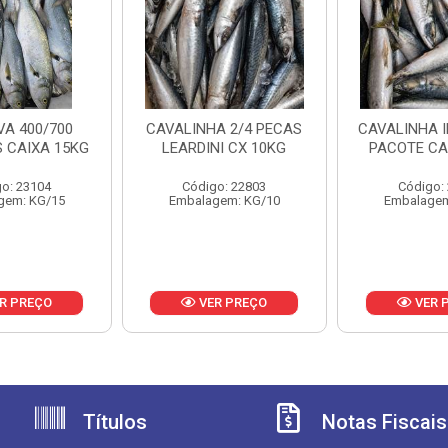
A 400/700
CAVALINHA 2/4 PECAS
CAVALINHA I
 CAIXA 15KG
LEARDINI CX 10KG
PACOTE CA
o: 23104
Código: 22803
Código:
gem: KG/15
Embalagem: KG/10
Embalagem
R PREÇO
VER PREÇO
VER 
Títulos
Notas Fiscais