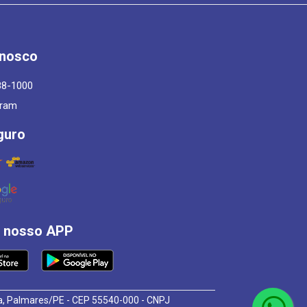
onosco
88-1000
gram
guro
á nosso APP
osa, Palmares/PE - CEP 55540-000 - CNPJ