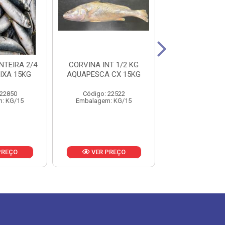
NTEIRA 2/4
CORVINA INT 1/2 KG
ANCHOVA 50
IXA 15KG
AQUAPESCA CX 15KG
SOUSA PESCA
15KG
 22850
Código: 22522
Código: 16
: KG/15
Embalagem: KG/15
Embalagem: 
PREÇO
VER PREÇO
VER PR