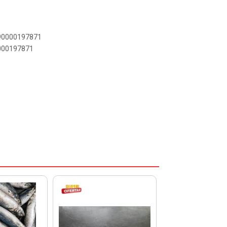
890000197871
0000197871