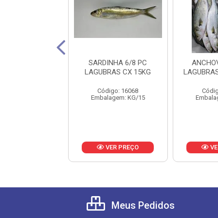
VINA 1/2KG
SARDINHA 6/8 PC
ANCHOV
DINI CX 17KG
LAGUBRAS CX 15KG
LAGUBRAS
digo: 21694
Código: 16068
Códig
lagem: KG/17
Embalagem: KG/15
Embala
VER PREÇO
VER PREÇO
VE
Meus Pedidos