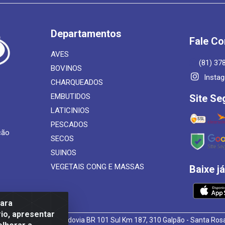
Departamentos
Fale C
AVES
(81) 37
BOVINOS
Insta
CHARQUEADOS
EMBUTIDOS
Site Se
LATICINIOS
PESCADOS
ção
SECOS
SUINOS
VEGETAIS CONG E MASSAS
Baixe j
para
io, apresentar
 de Alimentos LTDA - Rodovia BR 101 Sul Km 187, 310 Galpão - Santa R