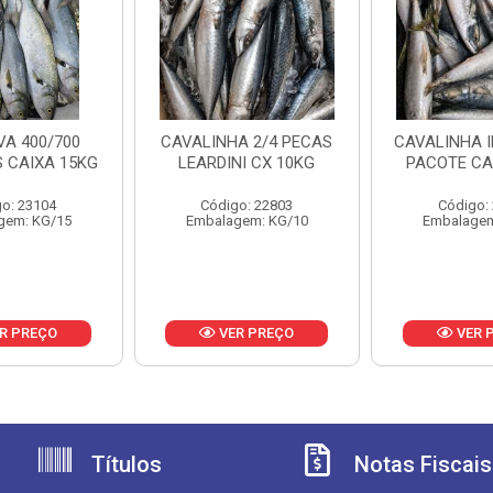
A 400/700
CAVALINHA 2/4 PECAS
CAVALINHA I
 CAIXA 15KG
LEARDINI CX 10KG
PACOTE CA
o: 23104
Código: 22803
Código:
gem: KG/15
Embalagem: KG/10
Embalagem
R PREÇO
VER PREÇO
VER 
Títulos
Notas Fiscais