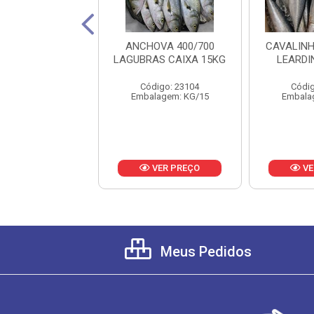
VINA 1/2KG
ANCHOVA 400/700
CAVALINH
DINI CX 17KG
LAGUBRAS CAIXA 15KG
LEARDI
digo: 21694
Código: 23104
Códig
lagem: KG/17
Embalagem: KG/15
Embala
VER PREÇO
VER PREÇO
VE
Meus Pedidos