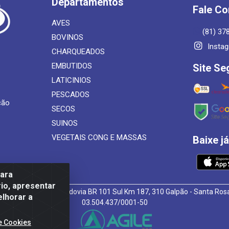
Departamentos
Fale C
AVES
(81) 37
BOVINOS
Insta
CHARQUEADOS
EMBUTIDOS
Site Se
LATICINIOS
PESCADOS
ção
SECOS
SUINOS
VEGETAIS CONG E MASSAS
Baixe j
para
io, apresentar
 de Alimentos LTDA - Rodovia BR 101 Sul Km 187, 310 Galpão - Santa R
elhorar a
03.504.437/0001-50
e Cookies