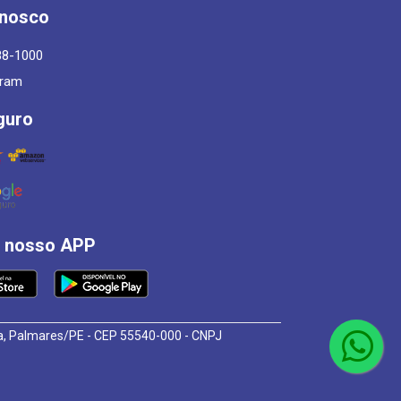
onosco
88-1000
gram
guro
á nosso APP
osa, Palmares/PE - CEP 55540-000 - CNPJ