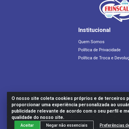
Institucional
Quem Somos
Política de Privacidade
Política de Troca e Devolu
O nosso site coleta cookies próprios e de terceiros 
proporcionar uma experiência personalizada ao usuár
Frinscal - Distribuidora e Importadora
publicidade relevante de acordo com o seu perfil e m
qualidade do nosso site.
Aceitar
Negar não essenciais
Preferências d