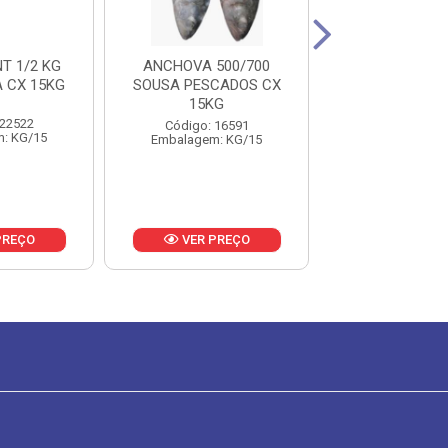
T 1/2 KG
ANCHOVA 500/700
SARDINHA INT
 CX 15KG
SOUSA PESCADOS CX
PCT 1 KG CX
15KG
 22522
Código: 19
Código: 16591
: KG/15
Embalagem: 
Embalagem: KG/15
PREÇO
VER PREÇO
VER PR