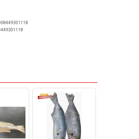
7908449301118
08449301118