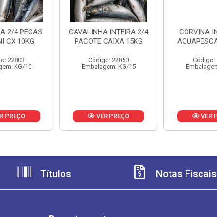
A 2/4 PECAS
CAVALINHA INTEIRA 2/4
CORVINA IN
NI CX 10KG
PACOTE CAIXA 15KG
AQUAPESCA
o: 22803
Código: 22850
Código:
gem: KG/10
Embalagem: KG/15
Embalagem
R PREÇO
VER PREÇO
VER 
Títulos
Notas Fiscais