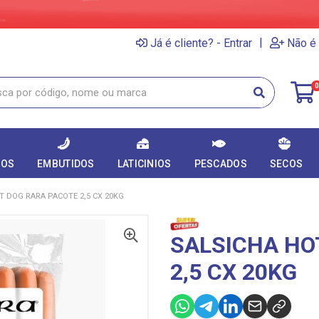
|
Já é cliente? - Entrar
Não é 
0
DOS
EMBUTIDOS
LATICINIOS
PESCADOS
SECOS
T DOG RARA PACOTE 2,5 CX 20KG
SALSICHA HO
2,5 CX 20KG