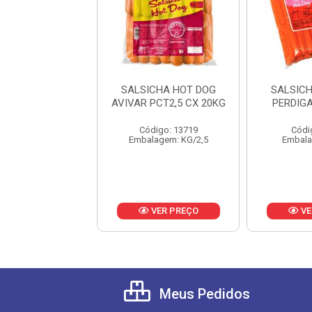
ICHA HOT DOG
SALSICHA HOT DOG
SALSIC
COL CX 18KG
AVIVAR PCT2,5 CX 20KG
PERDIG
digo: 17924
Código: 13719
Códi
alagem: KG/3
Embalagem: KG/2,5
Embala
VER PREÇO
VER PREÇO
VE
Meus Pedidos