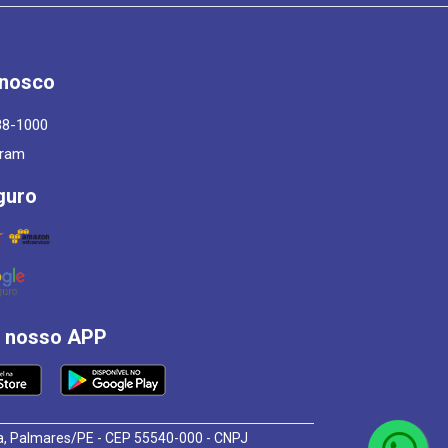
onosco
88-1000
gram
guro
á nosso APP
osa, Palmares/PE - CEP 55540-000 - CNPJ