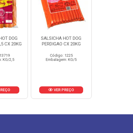
HOT DOG
SALSICHA HOT DOG
SALSICHA HO
,5 CX 20KG
PERDIGAO CX 20KG
COPACOL CX
 13719
Código: 1225
Código: 17
: KG/2,5
Embalagem: KG/5
Embalagem: 
PREÇO
VER PREÇO
VER PR