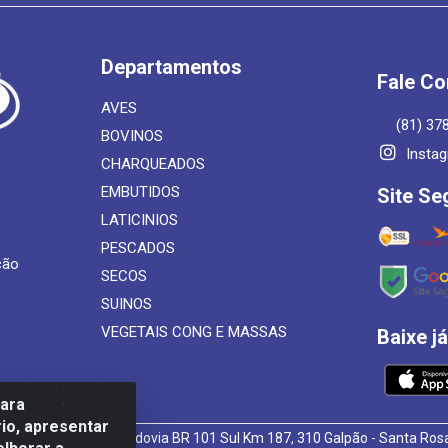
Departamentos
Fale C
AVES
(81) 37
BOVINOS
Insta
CHARQUEADOS
EMBUTIDOS
Site Se
LATICINIOS
PESCADOS
ção
SECOS
SUINOS
VEGETAIS CONG E MASSAS
Baixe j
para
io, apresentar
 de Alimentos LTDA - Rodovia BR 101 Sul Km 187, 310 Galpão - Santa R