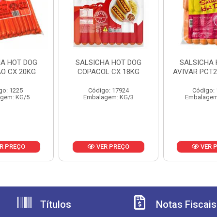
HA HOT DOG
SALSICHA HOT DOG
SALSICHA 
AO CX 20KG
COPACOL CX 18KG
AVIVAR PCT2
go: 1225
Código: 17924
Código:
gem: KG/5
Embalagem: KG/3
Embalagem
R PREÇO
VER PREÇO
VER 
Títulos
Notas Fiscais