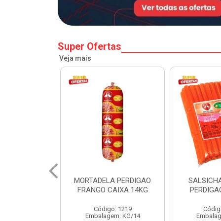
Super Ofertas
Veja mais
A PERDIGAO
SALSICHA HOT DOG
PERNIL SU
CAIXA 14KG
PERDIGAO CX 20KG
COPA
o: 1219
Código: 1225
Código
em: KG/14
Embalagem: KG/5
Embalagem: 