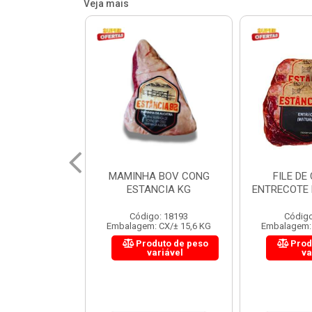
Veja mais
 BOV CONG
FILE DE COSTELA
CUPIM BOV
NCIA KG
ENTRECOTE ESTANCIA KG
o: 18193
Código: 18299
Código
 CX/± 15,6 KG
Embalagem: CX/± 14,4 KG
Embalagem: 
uto de peso
Produto de peso
Prod
ariável
variável
va