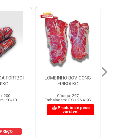
 BOV CONG
FIGADO BOV CONG FRIBOI
CORDAO DO 
OI KG
KG
FRIBO
o: 297
Código: 222
Código:
CX/± 26,4 KG
Embalagem: CX/± 30,12 KG
Embalagem: C
to de peso
Produto de peso
Produ
riável
variável
var