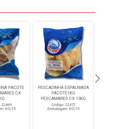
 ESPALMADA
FILE DE PANGA PREMIUM
CORVINA I
TE1KG
PACOTE 1KG CAIXA 10KG
BENDITO P
S CX 15KG
Código: 20021
Código:
: 22472
Embalagem: KG/10
Embalage
m: KG/15