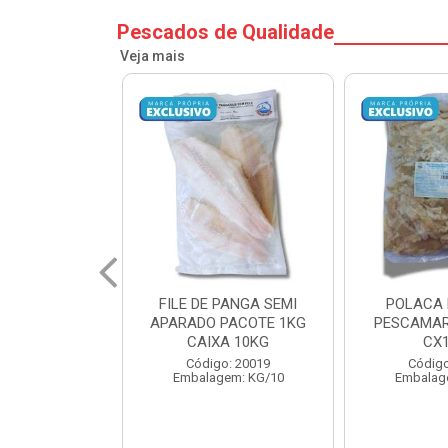
Pescados de Qualidade
Veja mais
PANGA SEMI
POLACA DESFIADA
POLACA 
PACOTE 1KG
PESCAMARES PCT5KG
PESCAMAR
A 10KG
CX10KG
CX
o: 20019
Código: 20161
Código
em: KG/10
Embalagem: KG/10
Embalag