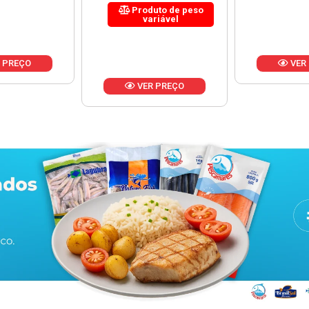
uto de peso
riável
VER PREÇO
VER
 PREÇO