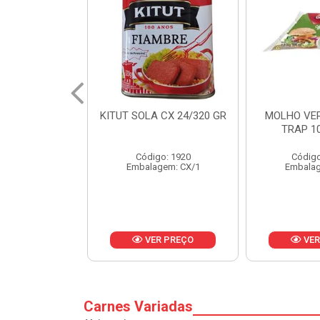
 CX 24/320 GR
MOLHO VERDE D'AJUDA
FRUTAS CR
TRAP 10X1,01KG
CX 
o: 1920
Código: 13751
Códig
gem: CX/1
Embalagem: CX/1
Embalag
R PREÇO
VER PREÇO
VER
Carnes Variadas