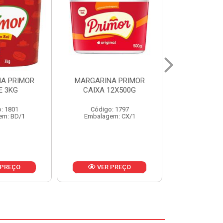
A PRIMOR
MARGARINA PRIMOR CX
MARGARINA
12X500G
24X250G
CAIXA 2
: 1797
Código: 1921
Código
em: CX/1
Embalagem: CX/1
Embalage
 PREÇO
VER PREÇO
VER 