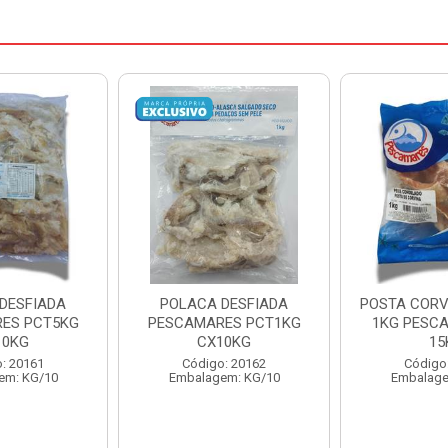
DESFIADA
POSTA CORVINA PACOTE
PESCADINHA
ES PCT1KG
1KG PESCAMARES CX
PACO
10KG
15KG
PESCAMARE
: 20162
Código: 22469
Código
em: KG/10
Embalagem: KG/15
Embalage