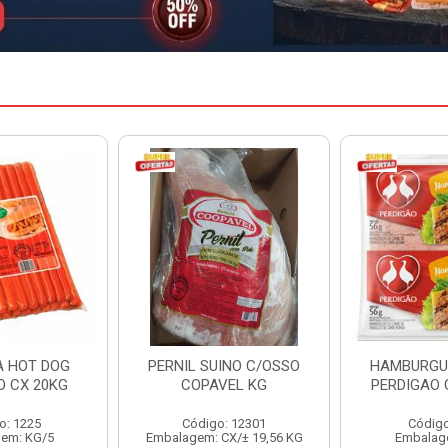
INO C/OSSO
HAMBURGUER BOVINO
MARGARIN
VEL KG
PERDIGAO CX 2,016KG
CAIXA 
: 12301
Código: 1263
Código
CX/± 19,56 KG
Embalagem: CX/1
Embalag