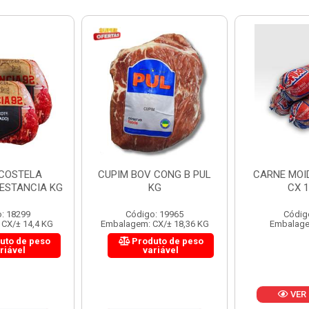
 CONG B PUL
CARNE MOIDA FORTBOI
LOMBINHO
KG
CX 10KG
FRIB
: 19965
Código: 200
Códig
CX/± 18,36 KG
Embalagem: KG/10
Embalagem: 
uto de peso
Produ
riável
va
VER PREÇO