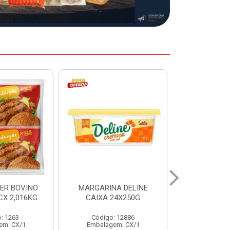
A DELINE
MARGARINA DELINE
COXA S/CO
24X250G
CAIXA 12X500G
INDIV LEVI
: 12886
Código: 12887
Código:
em: CX/1
Embalagem: CX/1
Embalage