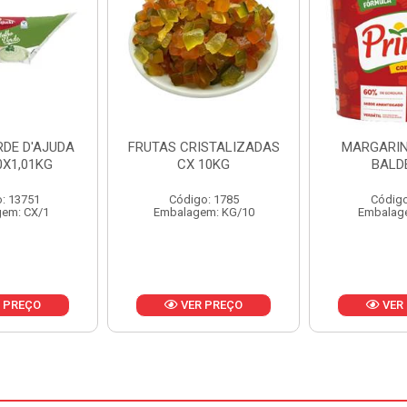
ISTALIZADAS
MARGARINA PRIMOR
MARGARIN
10KG
BALDE 3KG
CAIXA 
o: 1785
Código: 1801
Código
em: KG/10
Embalagem: BD/1
Embalag
 PREÇO
VER PREÇO
VER