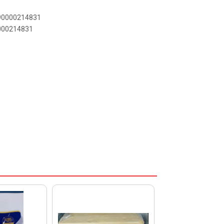
890000214831
0000214831