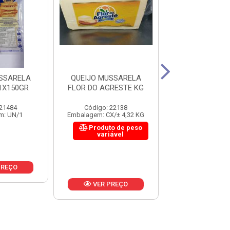
SSARELA
QUEIJO MUSSARELA
QUEIJO MUSS
1X150GR
FLOR DO AGRESTE KG
FATIADO 
LATPASS
 21484
Código: 22138
Código: 21
m: UN/1
Embalagem: CX/± 4,32 KG
Embalagem: CX/±
Produto de peso
Produto 
variável
variáv
PREÇO
VER PREÇO
VER PR