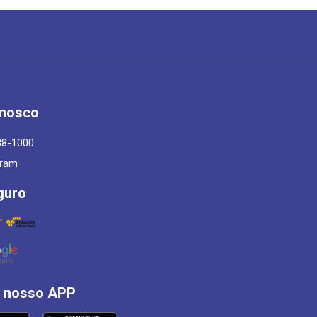
onosco
88-1000
gram
guro
á nosso APP