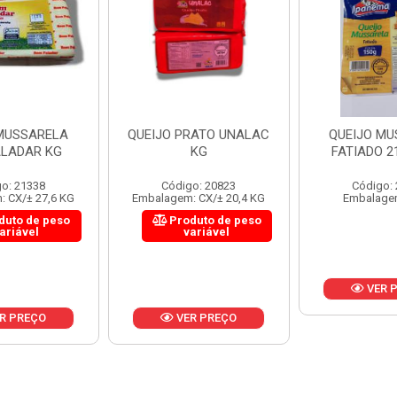
 MUSSARELA
QUEIJO PRATO UNALAC
QUEIJO MU
ALADAR KG
KG
FATIADO 2
o: 21338
Código: 20823
Código:
 CX/± 27,6 KG
Embalagem: CX/± 20,4 KG
Embalage
duto de peso
Produto de peso
ariável
variável
VER 
R PREÇO
VER PREÇO