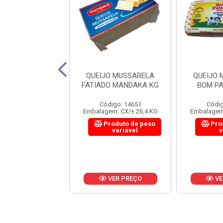
JO MUSSARELA
QUEIJO MUSSARELA
QUEIJO
 PALADAR KG
FATIADO MANDAKA KG
BOM P
digo: 21376
Código: 14651
Códig
em: CX/± 28,8 KG
Embalagem: CX/± 26,4 KG
Embalagem:
roduto de peso
Produto de peso
Pro
variável
variável
v
VER PREÇO
VER PREÇO
VE