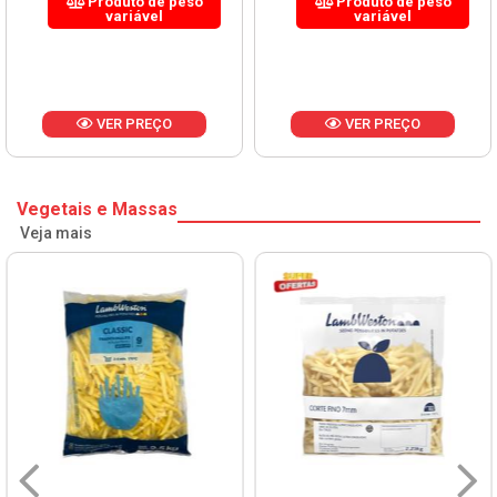
Produto de peso
Produto de peso
variável
variável
VER PREÇO
VER PREÇO
Vegetais e Massas
Veja mais