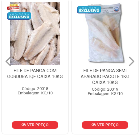
LE DE PANGA COM
FILE DE PANGA SEMI
PO
RA IQF CAIXA 10KG
APARADO PACOTE 1KG
PES
CAIXA 10KG
Código: 20018
Código: 20019
mbalagem: KG/10
Embalagem: KG/10
E
VER PREÇO
VER PREÇO