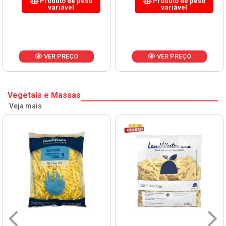
Produto de peso
Produto de peso
variável
variável
VER PREÇO
VER PREÇO
Vegetais e Massas
Veja mais