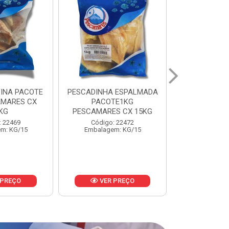
 ESPALMADA
FILE DE PANGA PREMIUM
CORVINA I
TE1KG
PACOTE 1KG CAIXA 10KG
BENDITO P
S CX 15KG
Código: 20021
Código:
: 22472
Embalagem: KG/10
Embalage
m: KG/15
 PREÇO
VER PREÇO
VER 