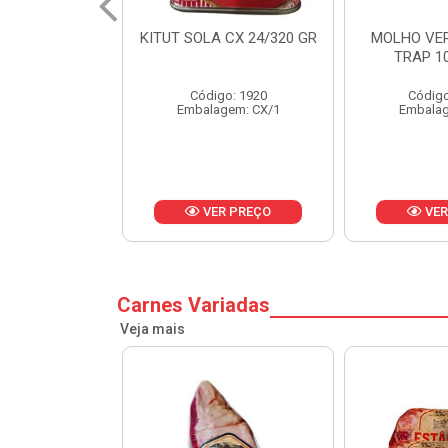
 CX 24/320 GR
MOLHO VERDE D'AJUDA
FRUTAS CR
TRAP 10X1,01KG
CX 
o: 1920
Código: 13751
Códig
gem: CX/1
Embalagem: CX/1
Embalag
R PREÇO
VER PREÇO
VER
Carnes Variadas
Veja mais