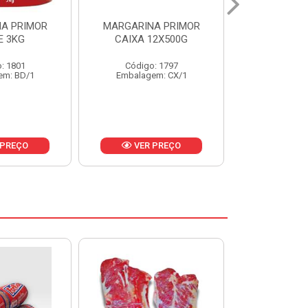
A PRIMOR
MARGARINA PRIMOR CX
MARGARINA
12X500G
24X250G
CAIXA 2
: 1797
Código: 1921
Código
em: CX/1
Embalagem: CX/1
Embalage
 PREÇO
VER PREÇO
VER 