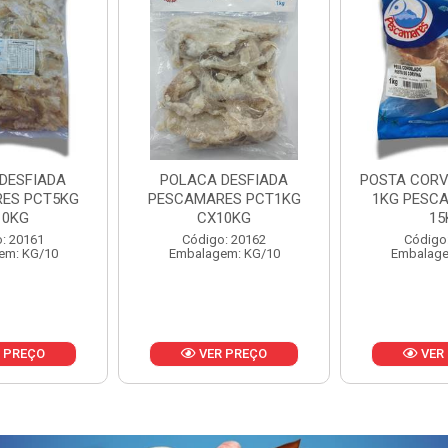
DESFIADA
POSTA CORVINA PACOTE
PESCADINHA
ES PCT1KG
1KG PESCAMARES CX
PACO
10KG
15KG
PESCAMARE
: 20162
Código: 22469
Código
em: KG/10
Embalagem: KG/15
Embalage
 PREÇO
VER PREÇO
VER