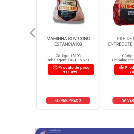
 BOV CONG
FILE DE COSTELA
CUPIM BOV
NCIA KG
ENTRECOTE ESTANCIA KG
o: 18193
Código: 18299
Código
 CX/± 15,6 KG
Embalagem: CX/± 14,4 KG
Embalagem: 
uto de peso
Produto de peso
Prod
ariável
variável
va
R PREÇO
VER PREÇO
VER