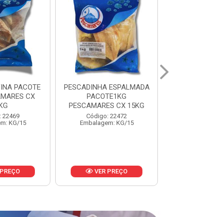
 ESPALMADA
FILE DE PANGA PREMIUM
CORVINA I
TE1KG
PACOTE 1KG CAIXA 10KG
BENDITO P
S CX 15KG
Código: 20021
Código:
: 22472
Embalagem: KG/10
Embalage
m: KG/15
 PREÇO
VER PREÇO
VER 