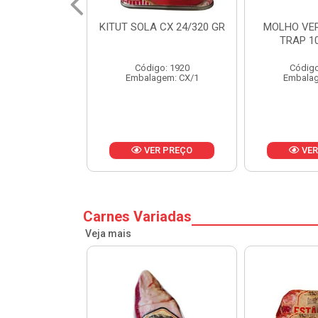
 CX 24/320 GR
MOLHO VERDE D'AJUDA
FRUTAS CR
TRAP 10X1,01KG
CX 
o: 1920
Código: 13751
Códig
gem: CX/1
Embalagem: CX/1
Embalag
R PREÇO
VER PREÇO
VER
Carnes Variadas
Veja mais