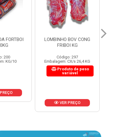
 BOV CONG
FIGADO BOV CONG FRIBOI
CORDAO DO 
OI KG
KG
FRIBO
o: 297
Código: 222
Código:
CX/± 26,4 KG
Embalagem: CX/± 30,12 KG
Embalagem: C
to de peso
Produto de peso
Produ
riável
variável
var
 PREÇO
VER PREÇO
VER 