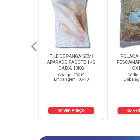
PANGA SEMI
POLACA DESFIADA
POLACA 
PACOTE 1KG
PESCAMARES PCT5KG
PESCAMAR
A 10KG
CX10KG
CX
o: 20019
Código: 20161
Código
em: KG/10
Embalagem: KG/10
Embalag
R PREÇO
VER PREÇO
VER