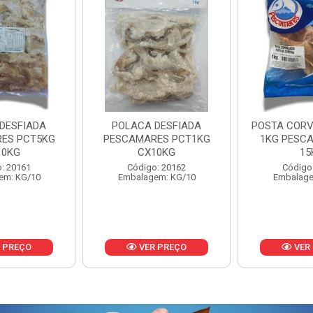
DESFIADA
POSTA CORVINA PACOTE
PESCADINHA
ES PCT1KG
1KG PESCAMARES CX
PACO
10KG
15KG
PESCAMARE
: 20162
Código: 22469
Código
em: KG/10
Embalagem: KG/15
Embalage
 PREÇO
VER PREÇO
VER