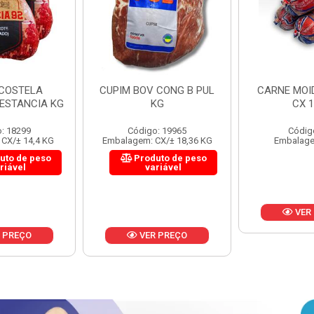
 CONG B PUL
CARNE MOIDA FORTBOI
LOMBINHO
KG
CX 10KG
FRIB
: 19965
Código: 200
Códig
CX/± 18,36 KG
Embalagem: KG/10
Embalagem: 
uto de peso
Produ
riável
va
VER PREÇO
 PREÇO
VER