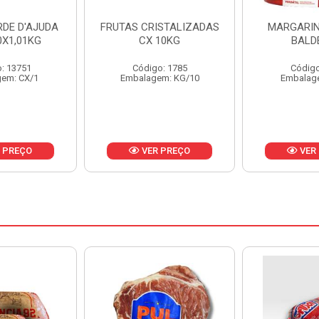
ISTALIZADAS
MARGARINA PRIMOR
MARGARIN
10KG
BALDE 3KG
CAIXA 
o: 1785
Código: 1801
Código
em: KG/10
Embalagem: BD/1
Embalag
 PREÇO
VER PREÇO
VER