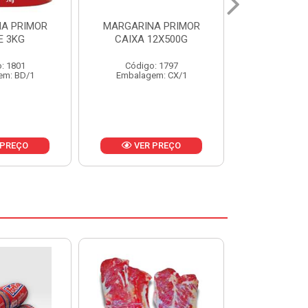
A PRIMOR
MARGARINA PRIMOR CX
MARGARINA
12X500G
24X250G
CAIXA 2
: 1797
Código: 1921
Código
em: CX/1
Embalagem: CX/1
Embalage
 PREÇO
VER PREÇO
VER 