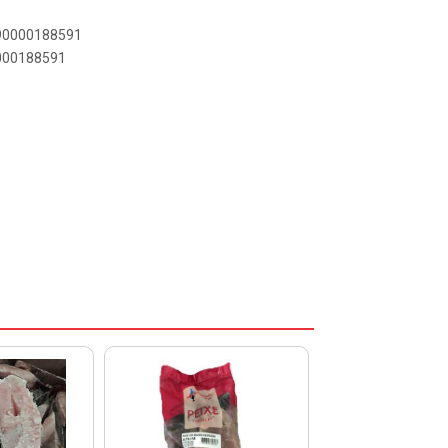
890000188591
0000188591