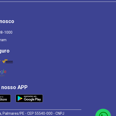
onosco
88-1000
gram
guro
á nosso APP
osa, Palmares/PE - CEP 55540-000 - CNPJ