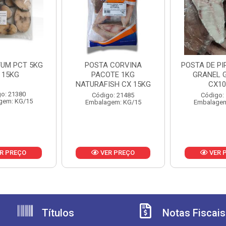
TUM PCT 5KG
POSTA CORVINA
POSTA DE P
 15KG
PACOTE 1KG
GRANEL 
NATURAFISH CX 15KG
CX1
o: 21380
Código: 21485
Código:
gem: KG/15
Embalagem: KG/15
Embalagem
R PREÇO
VER PREÇO
VER 
Títulos
Notas Fiscais