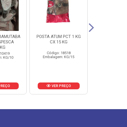
IRAMUTABA
POSTA ATUM PCT 1 KG
POSTA BONITO
GPESCA
CX 15 KG
5KG CX 1
0KG
Código: 18518
Código: 23
 10419
Embalagem: KG/15
Embalagem: 
: KG/10
PREÇO
VER PREÇO
VER PR