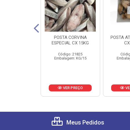
TA DOURADA
POSTA CORVINA
POSTA A
L CAIXA 15KG
ESPECIAL CX 15KG
CX
digo: 23265
Código: 21825
Códig
lagem: KG/15
Embalagem: KG/15
Embala
VER PREÇO
VER PREÇO
VE
Meus Pedidos