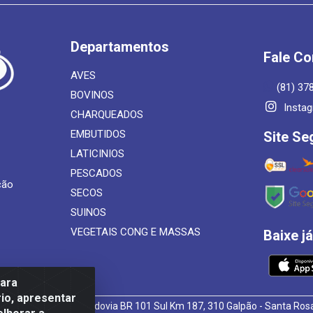
Departamentos
Fale C
AVES
(81) 37
BOVINOS
Insta
CHARQUEADOS
EMBUTIDOS
Site Se
LATICINIOS
PESCADOS
ção
SECOS
SUINOS
VEGETAIS CONG E MASSAS
Baixe j
para
io, apresentar
 de Alimentos LTDA - Rodovia BR 101 Sul Km 187, 310 Galpão - Santa R