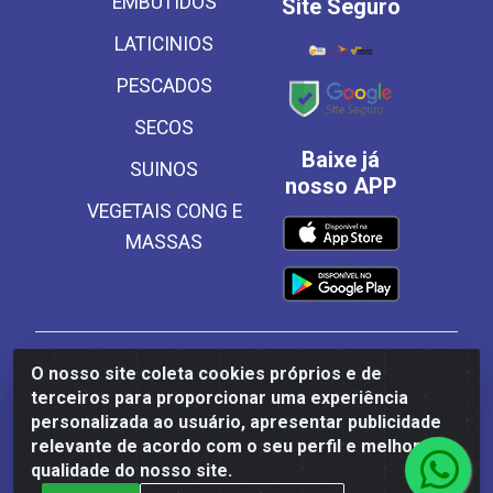
EMBUTIDOS
Site Seguro
LATICINIOS
PESCADOS
SECOS
Baixe já
SUINOS
nosso APP
VEGETAIS CONG E
MASSAS
Frinscal - Distribuidora e Importadora de Alimentos
O nosso site coleta cookies próprios e de
LTDA - Rodovia BR 101 Sul Km 187, 310 Galpão - Santa
terceiros para proporcionar uma experiência
Rosa, Palmares/PE - CEP 55540-000 - CNPJ
personalizada ao usuário, apresentar publicidade
03.504.437/0001-50
relevante de acordo com o seu perfil e melhorar a
qualidade do nosso site.