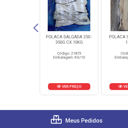
AU SAITHE 7/9
POLACA SALGADA 250-
POLACA 
CX 25KG
350G CX 10KG
1
digo: 20110
Código: 21873
Códi
lagem: KG/25
Embalagem: KG/10
Embala
VER PREÇO
VER PREÇO
VE
Meus Pedidos