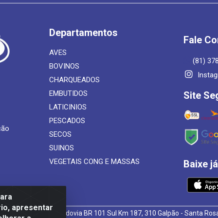
Departamentos
Fale C
AVES
(81) 37
BOVINOS
Insta
CHARQUEADOS
EMBUTIDOS
Site Se
LATICINIOS
PESCADOS
ção
SECOS
SUINOS
VEGETAIS CONG E MASSAS
Baixe j
para
io, apresentar
 de Alimentos LTDA - Rodovia BR 101 Sul Km 187, 310 Galpão - Santa R