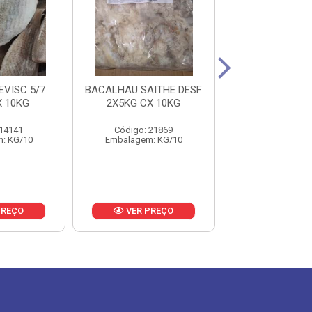
VISC 5/7
BACALHAU SAITHE DESF
BACALHAU S
X 10KG
2X5KG CX 10KG
10/12 CX2
 14141
Código: 21869
Código: 21
: KG/10
Embalagem: KG/10
Embalagem: 
PREÇO
VER PREÇO
VER PR