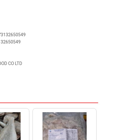
973132650549
3132650549
OOD CO LTD