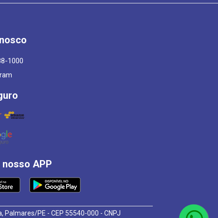
onosco
88-1000
gram
guro
á nosso APP
osa, Palmares/PE - CEP 55540-000 - CNPJ