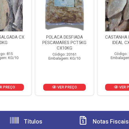
SALGADA CX
POLACA DESFIADA
CASTANHA E
0KG
PESCAMARES PCT5KG
IDEAL C
CX10KG
go: 815
Código:
Código: 20161
gem: KG/10
Embalagem
Embalagem: KG/10
R PREÇO
VER PREÇO
VER 
Títulos
Notas Fiscais