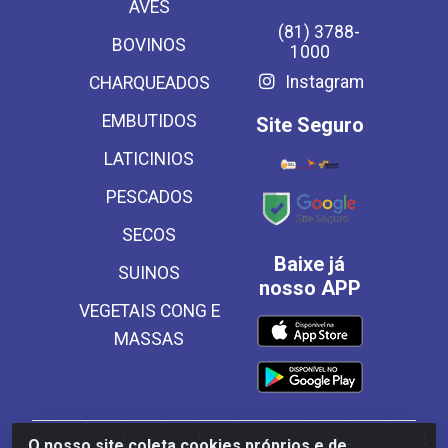
AVES
(81) 3788-
BOVINOS
1000
Instagram
CHARQUEADOS
EMBUTIDOS
Site Seguro
LATICINIOS
PESCADOS
SECOS
Baixe já
SUINOS
nosso APP
VEGETAIS CONG E
MASSAS
O nosso site coleta cookies próprios e de