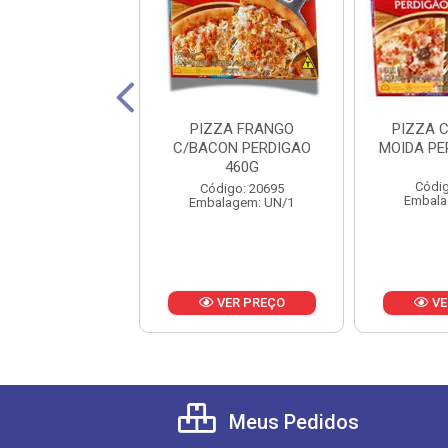
A BRASILEIRA
PIZZA FRANGO
PIZZA 
DIGAO 460G
C/BACON PERDIGAO
MOIDA PE
460G
digo: 18505
Códig
Código: 20695
alagem: UN/1
Embala
Embalagem: UN/1
VER PREÇO
VER PREÇO
VE
Meus Pedidos