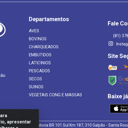
Departamentos
Fale C
AVES
(81) 37
BOVINOS
Insta
CHARQUEADOS
EMBUTIDOS
Site Se
LATICINIOS
PESCADOS
ção
SECOS
SUINOS
VEGETAIS CONG E MASSAS
Baixe j
para
io, apresentar
 de Alimentos LTDA - Rodovia BR 101 Sul Km 187, 310 Galpão - Santa R