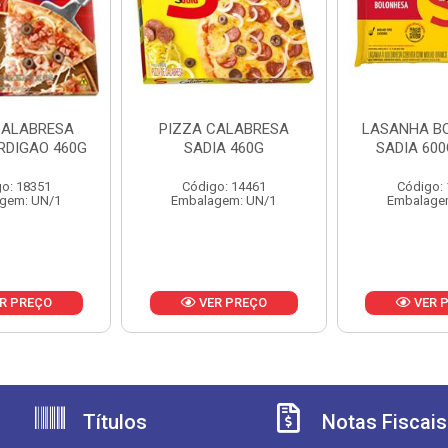
CALABRESA
PIZZA CALABRESA
LASANHA B
RDIGAO 460G
SADIA 460G
SADIA 600
o: 18351
Código: 14461
Código:
gem: UN/1
Embalagem: UN/1
Embalage
R PREÇO
VER PREÇO
VER 
Títulos
Notas Fiscais