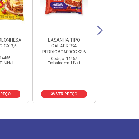
OLONHESA
LASANHA TIPO
PIZZA LOMBO
G CX 3,6
CALABRESA
C/REQ MUSSAR
PERDIGAO600GCX3,6
460G
 14455
Código: 14457
Código: 18
m: UN/1
Embalagem: UN/1
Embalagem: 
PREÇO
VER PREÇO
VER PR