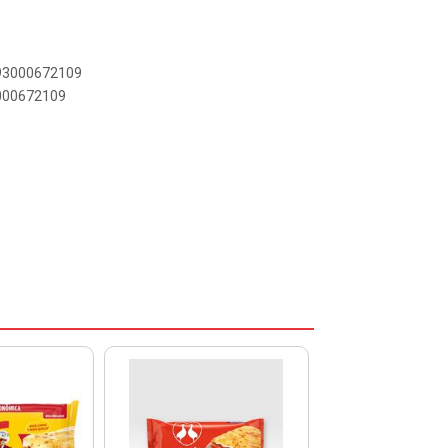
893000672109
3000672109