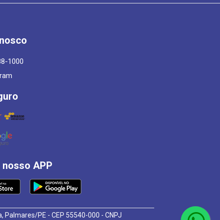
onosco
88-1000
gram
guro
á nosso APP
osa, Palmares/PE - CEP 55540-000 - CNPJ