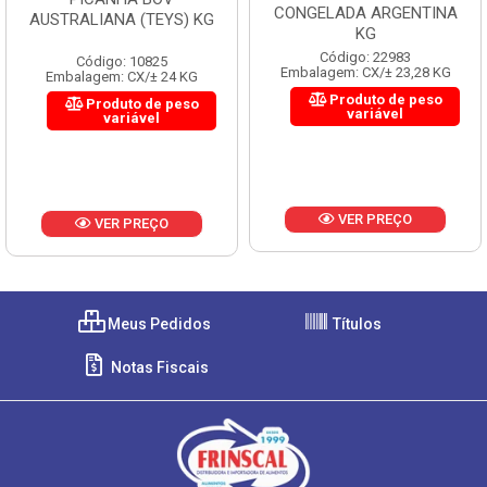
CONGELADA ARGENTINA
AUSTRALIANA (TEYS) KG
KG
Código: 22983
Código: 10825
Embalagem: CX/± 23,28 KG
Embalagem: CX/± 24 KG
Produto de peso
Produto de peso
variável
variável
VER PREÇO
VER PREÇO
Meus Pedidos
Títulos
Notas Fiscais