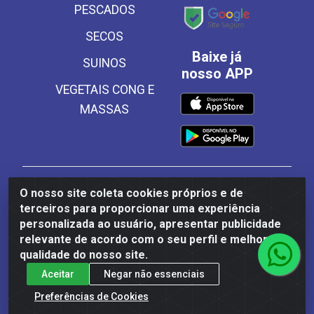
PESCADOS
SECOS
Baixe já
SUINOS
nosso APP
VEGETAIS CONG E
MASSAS
Frinscal - Distribuidora e Importadora de Alimentos
O nosso site coleta cookies próprios e de
LTDA - Rodovia BR 101 Sul Km 187, 310 Galpão - Santa
terceiros para proporcionar uma experiência
Rosa, Palmares/PE - CEP 55540-000 - CNPJ
personalizada ao usuário, apresentar publicidade
03.504.437/0001-50
relevante de acordo com o seu perfil e melhorar a
qualidade do nosso site.
Aceitar
Negar não essenciais
Preferências de Cookies