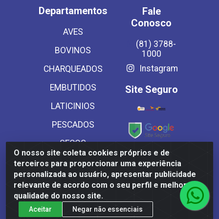
Departamentos
Fale
Conosco
AVES
(81) 3788-
BOVINOS
1000
Instagram
CHARQUEADOS
EMBUTIDOS
Site Seguro
LATICINIOS
PESCADOS
SECOS
O nosso site coleta cookies próprios e de
Baixe já
SUINOS
terceiros para proporcionar uma experiência
nosso APP
personalizada ao usuário, apresentar publicidade
VEGETAIS CONG E
relevante de acordo com o seu perfil e melhorar a
MASSAS
qualidade do nosso site.
Aceitar
Negar não essenciais