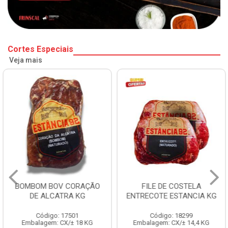
Cortes Especiais
Veja mais
BOMBOM BOV CORAÇÃO
FILE DE COSTELA
DE ALCATRA KG
ENTRECOTE ESTANCIA KG
Código: 17501
Código: 18299
Embalagem: CX/± 18 KG
Embalagem: CX/± 14,4 KG