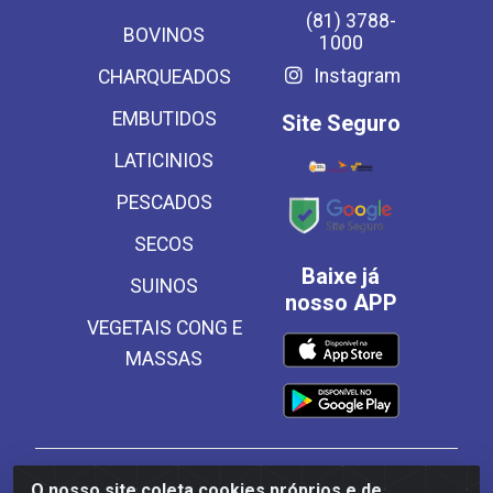
(81) 3788-
BOVINOS
1000
Instagram
CHARQUEADOS
EMBUTIDOS
Site Seguro
LATICINIOS
PESCADOS
SECOS
Baixe já
SUINOS
nosso APP
VEGETAIS CONG E
MASSAS
Frinscal - Distribuidora e Importadora de Alimentos
O nosso site coleta cookies próprios e de