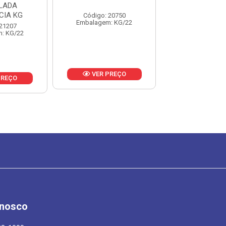
LADA
EXCELENCI
CIA KG
Código: 20750
Código: 20
Embalagem: KG/22
Embalagem: 
 21207
: KG/22
VER PREÇO
VER PR
PREÇO
onosco