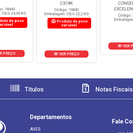
CX18K
CONGE
EXCELEN
o: 18443
Código: 19842
 CX/± 24,36 KG
Embalagem: CX/± 22,2 KG
Código:
Embalagem
duto de peso
Produto de peso
ariável
variável
VER 
R PREÇO
VER PREÇO
Títulos
Notas Fiscais
Departamentos
Fale C
AVES