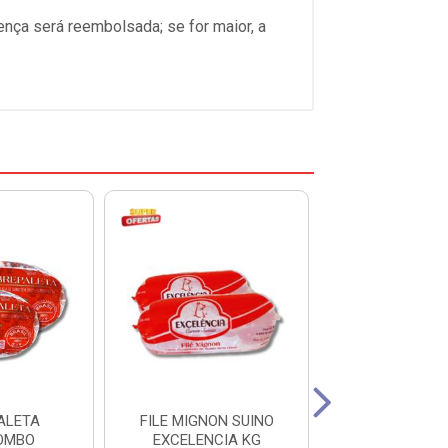
ença será reembolsada; se for maior, a
ALETA
FILE MIGNON SUINO
LOMBO SU
OMBO
EXCELENCIA KG
CONGELA