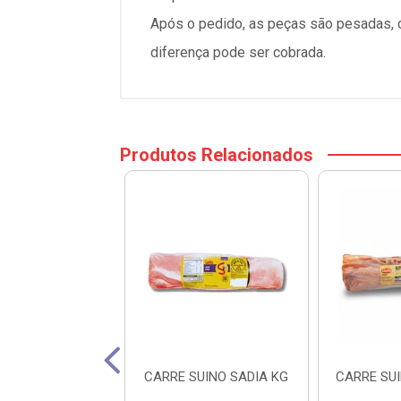
Após o pedido, as peças são pesadas, ca
diferença pode ser cobrada.
Produtos Relacionados
SUINO ESTRELA
CARRE SUINO SADIA KG
CARRE SU
KG