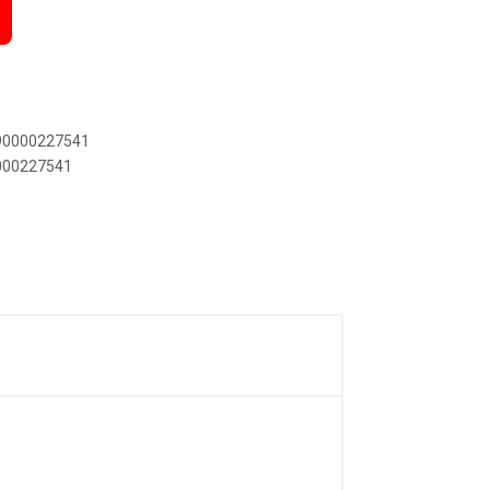
890000227541
0000227541