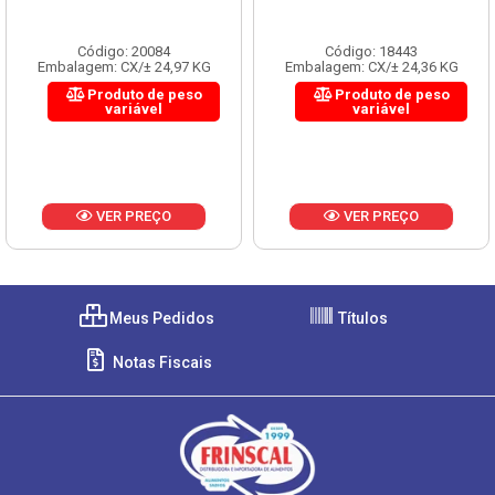
Código: 20084
Código: 18443
Embalagem: CX/± 24,97 KG
Embalagem: CX/± 24,36 KG
Produto de peso
Produto de peso
variável
variável
VER PREÇO
VER PREÇO
Meus Pedidos
Títulos
Notas Fiscais