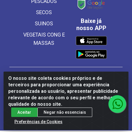
PESCADOS
SECOS
Baixe já
SUINOS
nosso APP
VEGETAIS CONG E
MASSAS
Frinscal - Distribuidora e Importadora de Alimentos
O nosso site coleta cookies próprios e de
LTDA - Rodovia BR 101 Sul Km 187, 310 Galpão - Santa
terceiros para proporcionar uma experiência
Rosa, Palmares/PE - CEP 55540-000 - CNPJ
personalizada ao usuário, apresentar publicidade
03.504.437/0001-50
relevante de acordo com o seu perfil e melhorar a
qualidade do nosso site.
Aceitar
Negar não essenciais
Preferências de Cookies