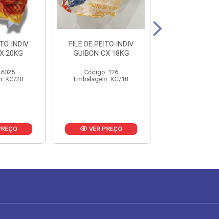
ITO INDIV
FILE DE PEITO INDIV
FILE DE PEITO I
X 20KG
GUIBON CX 18KG
NOVA CX 2
 6025
Código: 126
Código: 18
: KG/20
Embalagem: KG/18
Embalagem: 
PREÇO
VER PREÇO
VER PR