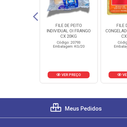
E PEITO METADES
FILE DE PEITO
FILE 
A PCT 2KG CX
INDIVIDUAL OI FRANGO
CONGELAD
20KG
CX 20KG
CX
digo: 21450
Código: 20793
Códig
lagem: KG/20
Embalagem: KG/20
Embala
VER PREÇO
VER PREÇO
VE
Meus Pedidos