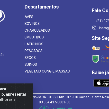
Departamentos
Fale C
AVES
(81) 37
BOVINOS
Insta
CHARQUEADOS
EMBUTIDOS
Site Se
LATICINIOS
PESCADOS
ção
SECOS
SUINOS
VEGETAIS CONG E MASSAS
Baixe j
para
io, apresentar
 de Alimentos LTDA - Rodovia BR 101 Sul Km 187, 310 Galpão - Santa R
elhorar a
03.504.437/0001-50