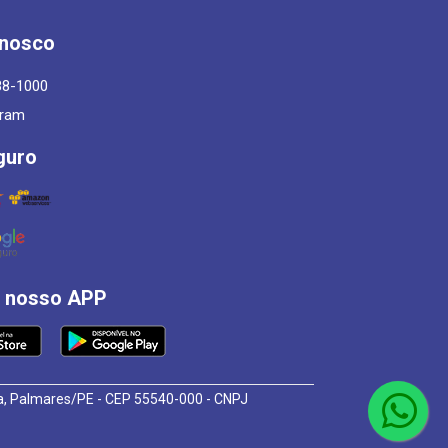
onosco
88-1000
gram
guro
á nosso APP
osa, Palmares/PE - CEP 55540-000 - CNPJ