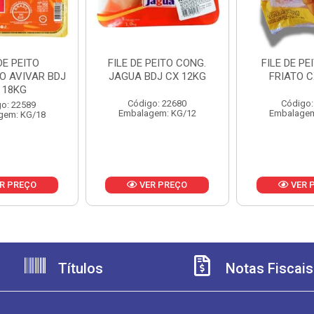
DE PEITO
FILE DE PEITO CONG.
FILE DE PE
O AVIVAR BDJ
JAGUA BDJ CX 12KG
FRIATO C
 18KG
Código: 22680
Código:
o: 22589
Embalagem: KG/12
Embalagem
gem: KG/18
R PREÇO
VER PREÇO
VER 
Títulos
Notas Fiscais