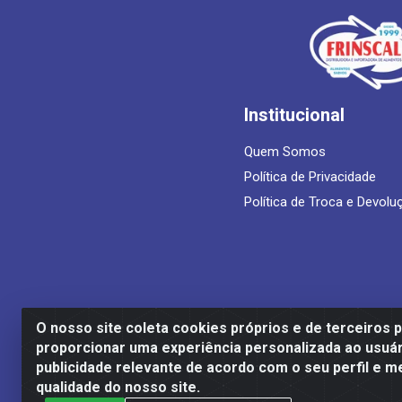
Institucional
Quem Somos
Política de Privacidade
Política de Troca e Devolu
O nosso site coleta cookies próprios e de terceiros 
proporcionar uma experiência personalizada ao usuár
Frinscal - Distribuidora e Importadora
publicidade relevante de acordo com o seu perfil e m
qualidade do nosso site.