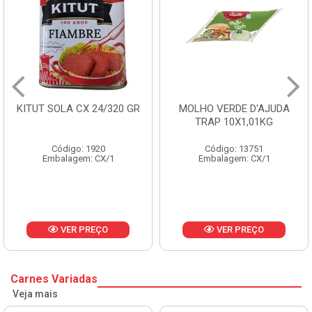
 SOLA CX 24/320 GR
MOLHO VERDE D'AJUDA
FRUT
TRAP 10X1,01KG
Código: 1920
Código: 13751
Embalagem: CX/1
Embalagem: CX/1
E
VER PREÇO
VER PREÇO
Carnes Variadas
Veja mais