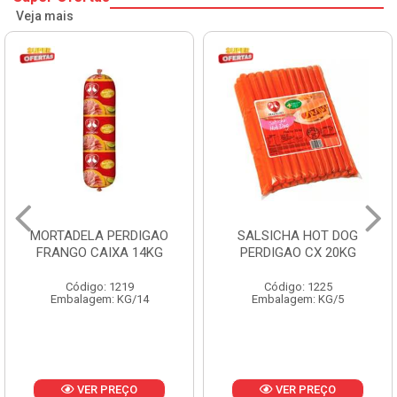
Veja mais
TADELA PERDIGAO
SALSICHA HOT DOG
PER
NGO CAIXA 14KG
PERDIGAO CX 20KG
Código: 1219
Código: 1225
mbalagem: KG/14
Embalagem: KG/5
Emba
VER PREÇO
VER PREÇO