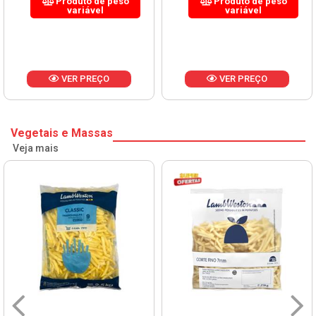
Produto de peso
Produto de peso
variável
variável
VER PREÇO
VER PREÇO
Vegetais e Massas
Veja mais