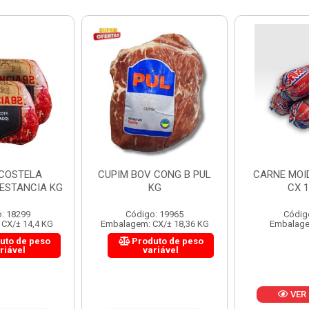
 CONG B PUL
CARNE MOIDA FORTBOI
LOMBINHO
KG
CX 10KG
FRIB
: 19965
Código: 200
Códig
CX/± 18,36 KG
Embalagem: KG/10
Embalagem: 
uto de peso
Produ
riável
va
VER PREÇO