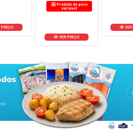
uto de peso
riável
VER PREÇO
VER
 PREÇO