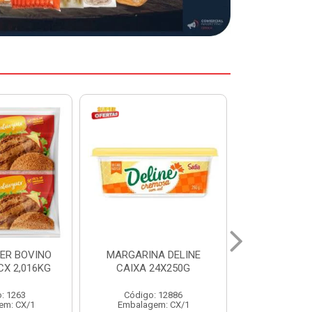
A DELINE
MARGARINA DELINE
COXA S/CO
24X250G
CAIXA 12X500G
INDIV LEVI
: 12886
Código: 12887
Código:
em: CX/1
Embalagem: CX/1
Embalage