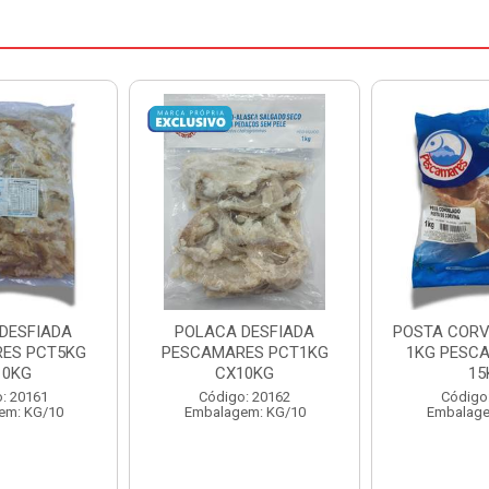
DESFIADA
POSTA CORVINA PACOTE
PESCADINHA
ES PCT1KG
1KG PESCAMARES CX
PACO
10KG
15KG
PESCAMARE
: 20162
Código: 22469
Código
em: KG/10
Embalagem: KG/15
Embalage