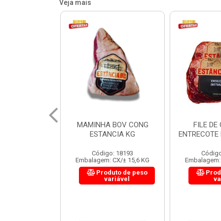
Veja mais
 BOV CONG
FILE DE COSTELA
CUPIM BOV
NCIA KG
ENTRECOTE ESTANCIA KG
o: 18193
Código: 18299
Código
 CX/± 15,6 KG
Embalagem: CX/± 14,4 KG
Embalagem: 
uto de peso
Produto de peso
Prod
ariável
variável
va