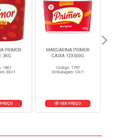
A PRIMOR
MARGARINA PRIMOR CX
MARGARINA
12X500G
24X250G
CAIXA 2
: 1797
Código: 1921
Código
em: CX/1
Embalagem: CX/1
Embalage
 PREÇO
VER PREÇO
VER 