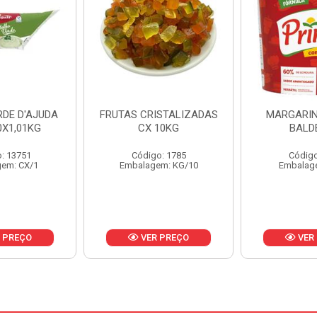
ISTALIZADAS
MARGARINA PRIMOR
MARGARIN
10KG
BALDE 3KG
CAIXA 
o: 1785
Código: 1801
Código
em: KG/10
Embalagem: BD/1
Embalag
 PREÇO
VER PREÇO
VER