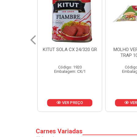
 CX 24/320 GR
MOLHO VERDE D'AJUDA
FRUTAS CR
TRAP 10X1,01KG
CX 
o: 1920
Código: 13751
Códig
gem: CX/1
Embalagem: CX/1
Embalag
R PREÇO
VER PREÇO
VER
Carnes Variadas