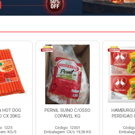
INO C/OSSO
HAMBURGUER BOVINO
MARGARIN
VEL KG
PERDIGAO CX 2,016KG
CAIXA 
: 12301
Código: 1263
Código
CX/± 19,56 KG
Embalagem: CX/1
Embalag