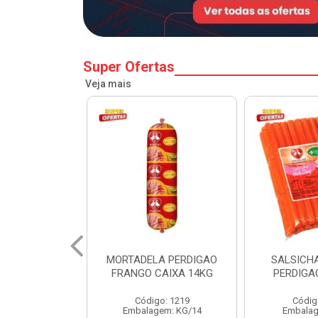
Super Ofertas
Veja mais
A PERDIGAO
SALSICHA HOT DOG
PERNIL SU
CAIXA 14KG
PERDIGAO CX 20KG
COPA
o: 1219
Código: 1225
Código
em: KG/14
Embalagem: KG/5
Embalagem: 