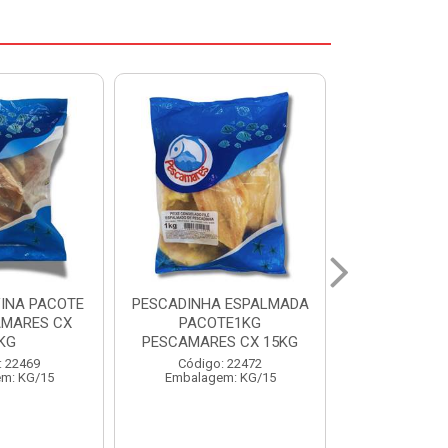
 ESPALMADA
FILE DE PANGA PREMIUM
CORVINA I
TE1KG
PACOTE 1KG CAIXA 10KG
BENDITO P
S CX 15KG
Código: 20021
Código:
: 22472
Embalagem: KG/10
Embalage
m: KG/15