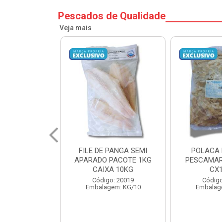
Pescados de Qualidade
Veja mais
PANGA SEMI
POLACA DESFIADA
POLACA 
PACOTE 1KG
PESCAMARES PCT5KG
PESCAMAR
A 10KG
CX10KG
CX
o: 20019
Código: 20161
Código
em: KG/10
Embalagem: KG/10
Embalag