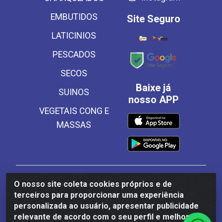
EMBUTIDOS
Site Seguro
LATICINIOS
PESCADOS
SECOS
Baixe já
SUINOS
nosso APP
VEGETAIS CONG E
MASSAS
Frinscal - Distribuidora e Importadora de Alimentos
O nosso site coleta cookies próprios e de
LTDA - Rodovia BR 101 Sul Km 187, 310 Galpão - Santa
terceiros para proporcionar uma experiência
Rosa, Palmares/PE - CEP 55540-000 - CNPJ
personalizada ao usuário, apresentar publicidade
03.504.437/0001-50
relevante de acordo com o seu perfil e melhorar a