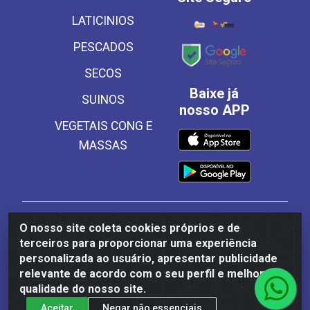
LATICINIOS
PESCADOS
SECOS
Baixe já
SUINOS
nosso APP
VEGETAIS CONG E
MASSAS
Frinscal - Distribuidora e Importadora de Alimentos
O nosso site coleta cookies próprios e de
LTDA - Rodovia BR 101 Sul Km 187, 310 Galpão - Santa
terceiros para proporcionar uma experiência
Rosa, Palmares/PE - CEP 55540-000 - CNPJ
personalizada ao usuário, apresentar publicidade
03.504.437/0001-50
relevante de acordo com o seu perfil e melhorar a
qualidade do nosso site.
Aceitar
Negar não essenciais