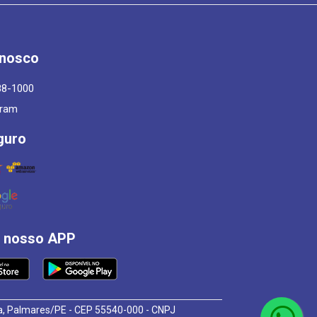
onosco
88-1000
gram
guro
á nosso APP
osa, Palmares/PE - CEP 55540-000 - CNPJ