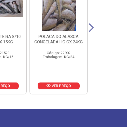
TEIRA 8/10
POLACA DO ALASCA
CASTANHA EVI
X 15KG
CONGELADA HG CX 24KG
6/8 PEÇAS PAC
NATURA FISH 
 21523
Código: 22902
Código: 20
: KG/15
Embalagem: KG/24
Embalagem: 
PREÇO
VER PREÇO
VER PR