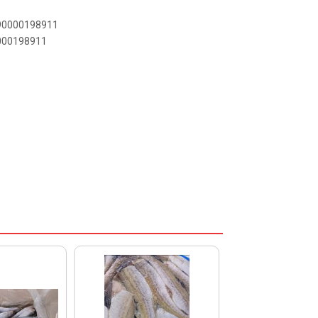
890000198911
0000198911