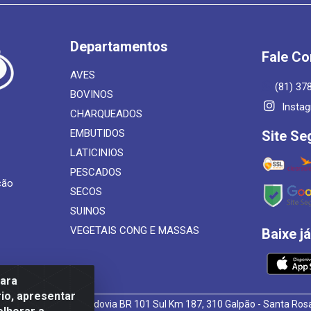
Departamentos
Fale C
AVES
(81) 37
BOVINOS
Insta
CHARQUEADOS
EMBUTIDOS
Site Se
LATICINIOS
PESCADOS
ção
SECOS
SUINOS
VEGETAIS CONG E MASSAS
Baixe j
para
io, apresentar
 de Alimentos LTDA - Rodovia BR 101 Sul Km 187, 310 Galpão - Santa R