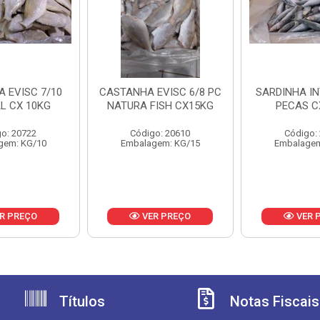
 EVISC 7/10
CASTANHA EVISC 6/8 PC
SARDINHA IN
AL CX 10KG
NATURA FISH CX15KG
PECAS C
o: 20722
Código: 20610
Código:
gem: KG/10
Embalagem: KG/15
Embalagem
R PREÇO
VER PREÇO
VER 
Títulos
Notas Fiscais