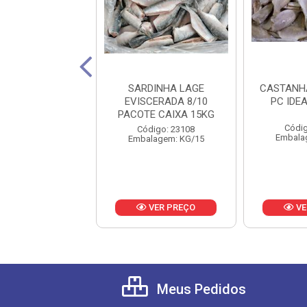
A EVISC 3/5 PC
SARDINHA LAGE
CASTANHA
CX 15KG
EVISCERADA 8/10
PC IDE
PACOTE CAIXA 15KG
digo: 20097
Códig
Código: 23108
lagem: KG/15
Embala
Embalagem: KG/15
VER PREÇO
VER PREÇO
VE
Meus Pedidos