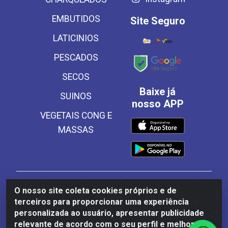
EMBUTIDOS
Site Seguro
LATICINIOS
PESCADOS
SECOS
Baixe já
SUINOS
nosso APP
VEGETAIS CONG E
MASSAS
Frinscal - Distribuidora e Importadora de Alimentos
O nosso site coleta cookies próprios e de
LTDA - Rodovia BR 101 Sul Km 187, 310 Galpão - Santa
terceiros para proporcionar uma experiência
Rosa, Palmares/PE - CEP 55540-000 - CNPJ
personalizada ao usuário, apresentar publicidade
03.504.437/0001-50
relevante de acordo com o seu perfil e melhorar a