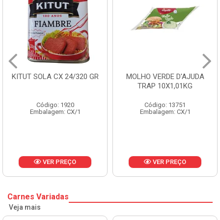
 24/320 GR
MOLHO VERDE D'AJUDA
FRUTAS CRIST
TRAP 10X1,01KG
CX 10
1920
Código: 13751
Código: 
: CX/1
Embalagem: CX/1
Embalagem:
REÇO
VER PREÇO
VER P
Carnes Variadas
Veja mais