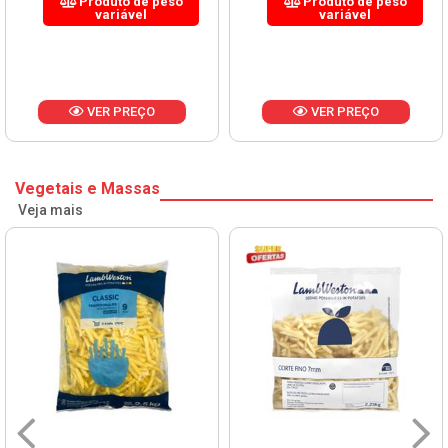
Produto de peso
Produto de peso
variável
variável
VER PREÇO
VER PREÇO
Vegetais e Massas
Veja mais