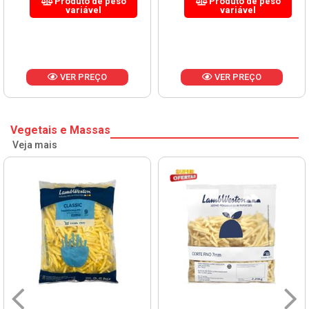
Produto de peso
Produto de peso
variável
variável
VER PREÇO
VER PREÇO
Vegetais e Massas
Veja mais