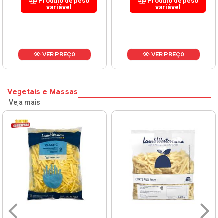
Produto de peso
Produto de peso
variável
variável
VER PREÇO
VER PREÇO
Vegetais e Massas
Veja mais