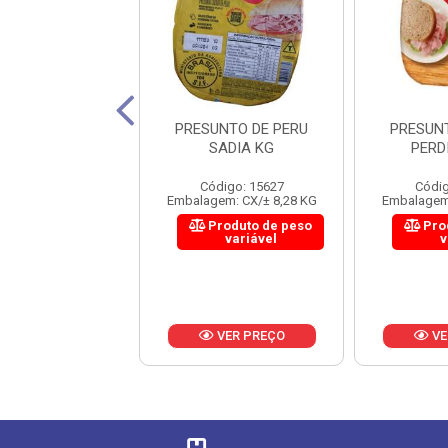
SUNTADO FGO
PRESUNTO DE PERU
PRESUN
 WILSON SEARA
SADIA KG
PERD
KG
Código: 15627
Códig
digo: 16050
Embalagem: CX/± 8,28 KG
Embalagem:
em: CX/± 18,12 KG
Produto de peso
Pro
roduto de peso
variável
v
variável
VER PREÇO
VE
VER PREÇO