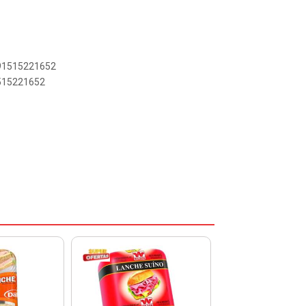
891515221652
1515221652