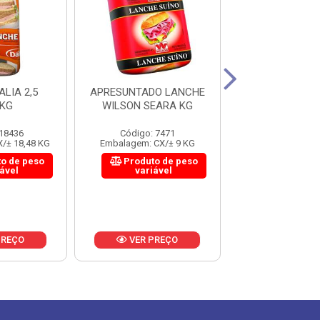
LIA 2,5
APRESUNTADO LANCHE
APRESUNTADO
5KG
WILSON SEARA KG
 18436
Código: 7471
Código: 60
/± 18,48 KG
Embalagem: CX/± 9 KG
Embalagem: CX/
o de peso
Produto de peso
Produto 
iável
variável
variáv
PREÇO
VER PREÇO
VER PR