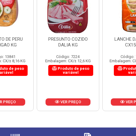
TO DE PERU
PRESUNTO COZIDO
LANCHE DA
IGAO KG
DALIA KG
CX1
o: 13841
Código: 7224
Código:
 CX/± 8,16 KG
Embalagem: CX/± 12,6 KG
Embalagem: CX
duto de peso
Produto de peso
Produt
ariável
variável
var
R PREÇO
VER PREÇO
VER 