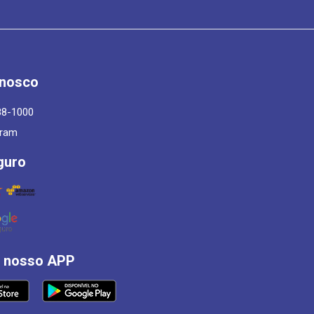
onosco
88-1000
gram
guro
á nosso APP