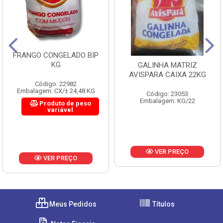
FRANGO CONGELADO BIP
KG
GALINHA MATRIZ
AVISPARA CAIXA 22KG
Código: 22982
Embalagem: CX/± 24,48 KG
Código: 23053
Embalagem: KG/22
Produto de peso
variável
VER PREÇO
VER PREÇO
Meus Pedidos
Títulos