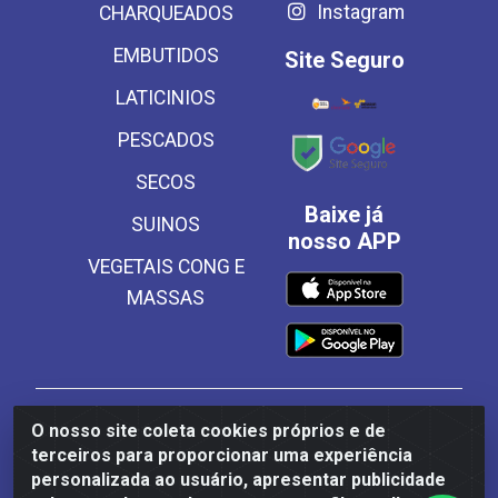
Instagram
CHARQUEADOS
EMBUTIDOS
Site Seguro
LATICINIOS
PESCADOS
SECOS
Baixe já
SUINOS
nosso APP
VEGETAIS CONG E
MASSAS
Frinscal - Distribuidora e Importadora de Alimentos
O nosso site coleta cookies próprios e de
LTDA - Rodovia BR 101 Sul Km 187, 310 Galpão - Santa
terceiros para proporcionar uma experiência
Rosa, Palmares/PE - CEP 55540-000 - CNPJ
personalizada ao usuário, apresentar publicidade
03.504.437/0001-50