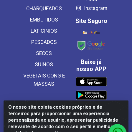
Instagram
CHARQUEADOS
EMBUTIDOS
Site Seguro
LATICINIOS
PESCADOS
SECOS
Baixe já
SUINOS
nosso APP
VEGETAIS CONG E
MASSAS
O nosso site coleta cookies próprios e de
terceiros para proporcionar uma experiência
Frinscal - Distribuidora e Importadora de Alimentos LTDA -
personalizada ao usuário, apresentar publicidade
Rodovia BR 101 Sul Km 187, 310 Galpão - Santa Rosa,
relevante de acordo com o seu perfil e melhorar a
Palmares/PE - CEP 55540-000 - CNPJ 03.504.437/0001-50