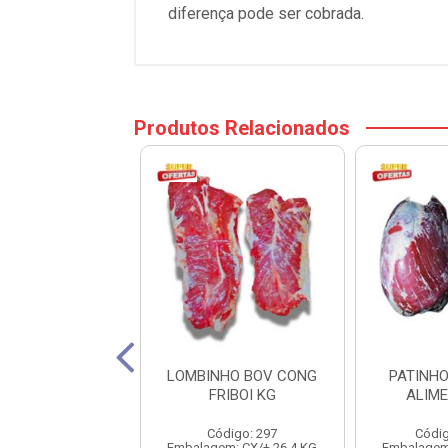
diferença pode ser cobrada.
Produtos Relacionados
NINHA CONG
LOMBINHO BOV CONG
PATINH
FRIBOI KG
FRIBOI KG
ALIM
ódigo: 235
Código: 297
Códig
em: CX/± 27,6 KG
Embalagem: CX/± 26,4 KG
Embalagem: