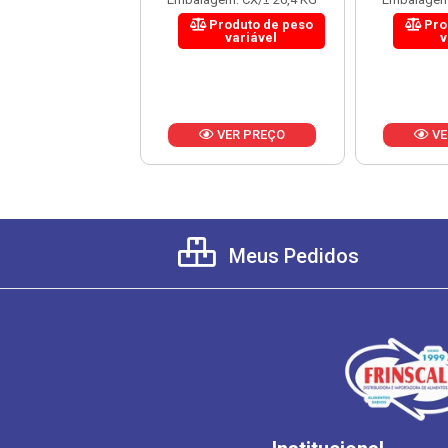
roduto de peso
Produto de peso
Pro
variável
variável
v
VER PREÇO
VER PREÇO
VE
Meus Pedidos