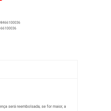
898466100036
8466100036
ença será reembolsada; se for maior, a