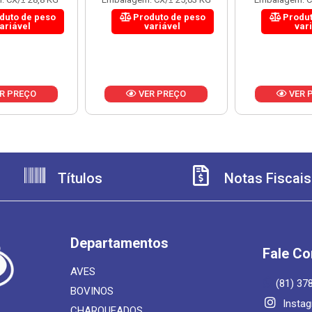
duto de peso
Produto de peso
Produt
ariável
variável
var
R PREÇO
VER PREÇO
VER 
Títulos
Notas Fiscais
Departamentos
Fale C
AVES
(81) 37
BOVINOS
Insta
CHARQUEADOS