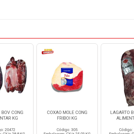
O BOV CONG
COXAO MOLE CONG
LAGARTO 
ENTAR KG
FRIBOI KG
ALIMEN
o: 20472
Código: 305
Código:
 CX/± 28,8 KG
Embalagem: CX/± 25,03 KG
Embalagem: C