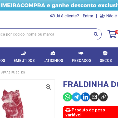
|
Já é cliente? - Entrar
Não é 
0
DOS
EMBUTIDOS
LATICINIOS
PESCADOS
SECOS
IAFRAG FRIBOI KG
FRALDINHA DO
Produto de peso
variável