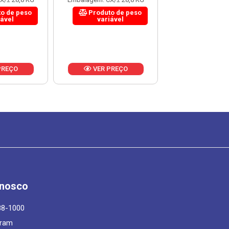
o de peso
Produto de peso
Produto 
iável
variável
variáv
PREÇO
VER PREÇO
VER PR
onosco
88-1000
gram