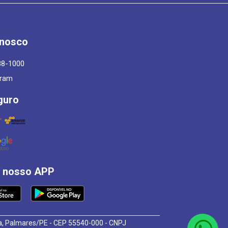
onosco
88-1000
gram
guro
á nosso APP
osa, Palmares/PE - CEP 55540-000 - CNPJ