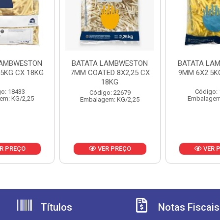
LAMBWESTON
BATATA LAMBWESTON
BATATA LA
25KG CX 18KG
7MM COATED 8X2,25 CX
9MM 6X2.5K
18KG
o: 18433
Código:
Código: 22679
em: KG/2,25
Embalagem
Embalagem: KG/2,25
R PREÇO
VER PREÇO
VER 
Títulos
Notas Fiscais