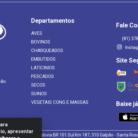
Departamentos
Fale C
AVES
(81) 37
BOVINOS
Insta
CHARQUEADOS
EMBUTIDOS
Site Se
LATICINIOS
PESCADOS
ção
SECOS
SUINOS
VEGETAIS CONG E MASSAS
Baixe j
para
io, apresentar
 de Alimentos LTDA - Rodovia BR 101 Sul Km 187, 310 Galpão - Santa R