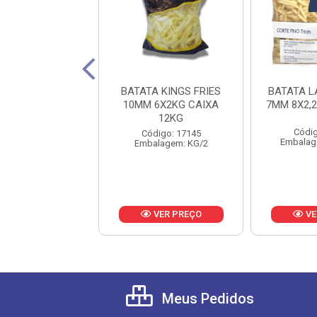
ATA LUTOSA
BATATA KINGS FRIES
BATATA 
50G CX 9.9KG
10MM 6X2KG CAIXA
7MM 8X2,
12KG
digo: 20994
Códig
Código: 17145
lagem: KG/,45
Embalag
Embalagem: KG/2
VER PREÇO
VER PREÇO
VE
Meus Pedidos