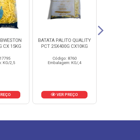
MBWESTON
BATATA PALITO QUALITY
BATATA BUTL
G CX 15KG
PCT 25X400G CX10KG
8X2,25KG CX
 17795
Código: 8760
Código: 23
: KG/2,5
Embalagem: KG/,4
Embalagem: K
PREÇO
VER PREÇO
VER PR