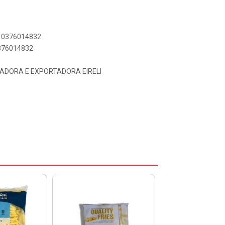
410376014832
0376014832
TADORA E EXPORTADORA EIRELI