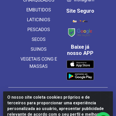
CHARQUEADOS
EMBUTIDOS
Site Seguro
LATICINIOS
PESCADOS
SECOS
Baixe já
SUINOS
nosso APP
VEGETAIS CONG E
MASSAS
Frinscal - Distribuidora e Importadora de Alimentos
O nosso site coleta cookies próprios e de
LTDA - Rodovia BR 101 Sul Km 187, 310 Galpão - Santa
terceiros para proporcionar uma experiência
Rosa, Palmares/PE - CEP 55540-000 - CNPJ
personalizada ao usuário, apresentar publicidade
03.504.437/0001-50
relevante de acordo com o seu perfil e melhorar a