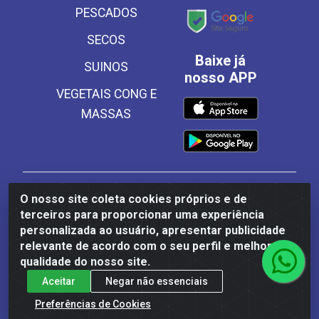
PESCADOS
SECOS
Baixe já
SUINOS
nosso APP
VEGETAIS CONG E
MASSAS
Frinscal - Distribuidora e Importadora de Alimentos
O nosso site coleta cookies próprios e de
LTDA - Rodovia BR 101 Sul Km 187, 310 Galpão - Santa
terceiros para proporcionar uma experiência
Rosa, Palmares/PE - CEP 55540-000 - CNPJ
personalizada ao usuário, apresentar publicidade
03.504.437/0001-50
relevante de acordo com o seu perfil e melhorar a
qualidade do nosso site.
Aceitar
Negar não essenciais
Preferências de Cookies