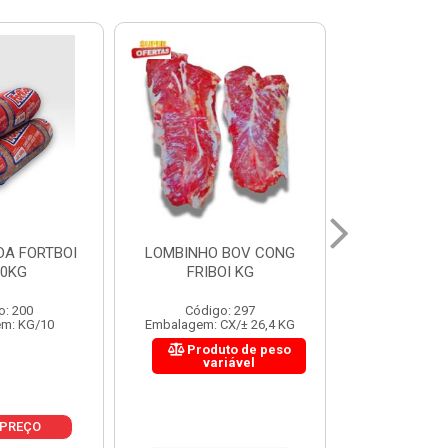
 BOV CONG
FIGADO BOV CONG FRIBOI
CORDAO DO 
OI KG
KG
FRIBO
o: 297
Código: 222
Código:
CX/± 26,4 KG
Embalagem: CX/± 30,12 KG
Embalagem: C
to de peso
Produto de peso
Produ
riável
variável
var