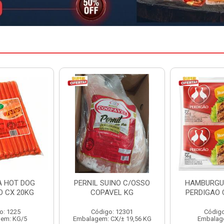
INO C/OSSO
HAMBURGUER BOVINO
MARGARIN
VEL KG
PERDIGAO CX 2,016KG
CAIXA 
: 12301
Código: 1263
Código
CX/± 19,56 KG
Embalagem: CX/1
Embalag