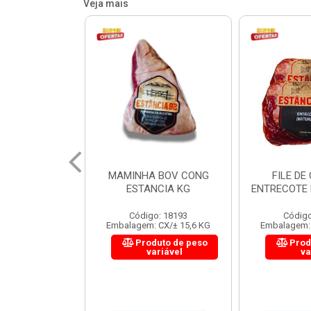
Veja mais
 BOV CONG
FILE DE COSTELA
CUPIM BOV
NCIA KG
ENTRECOTE ESTANCIA KG
o: 18193
Código: 18299
Código
 CX/± 15,6 KG
Embalagem: CX/± 14,4 KG
Embalagem: 
uto de peso
Produto de peso
Prod
ariável
variável
va