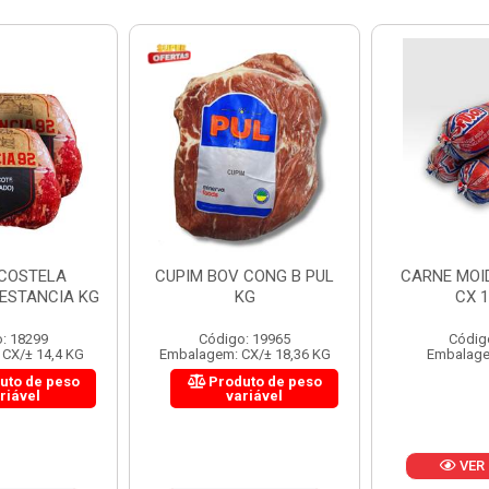
 CONG B PUL
CARNE MOIDA FORTBOI
LOMBINHO
KG
CX 10KG
FRIB
: 19965
Código: 200
Códig
CX/± 18,36 KG
Embalagem: KG/10
Embalagem: 
uto de peso
Produ
riável
va
VER PREÇO