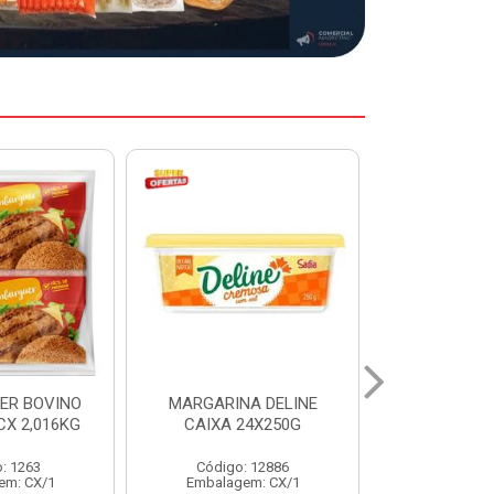
A DELINE
MARGARINA DELINE
COXA S/CO
24X250G
CAIXA 12X500G
INDIV LEVI
: 12886
Código: 12887
Código:
em: CX/1
Embalagem: CX/1
Embalage