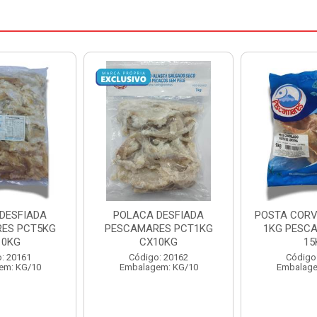
DESFIADA
POSTA CORVINA PACOTE
PESCADINHA
ES PCT1KG
1KG PESCAMARES CX
PACO
10KG
15KG
PESCAMARE
: 20162
Código: 22469
Código
em: KG/10
Embalagem: KG/15
Embalage