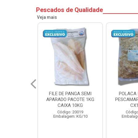
Pescados de Qualidade
Veja mais
PANGA SEMI
POLACA DESFIADA
POLACA 
PACOTE 1KG
PESCAMARES PCT5KG
PESCAMAR
A 10KG
CX10KG
CX
o: 20019
Código: 20161
Código
em: KG/10
Embalagem: KG/10
Embalag