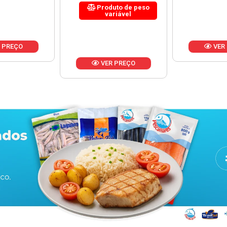
uto de peso
riável
VER PREÇO
VER
 PREÇO