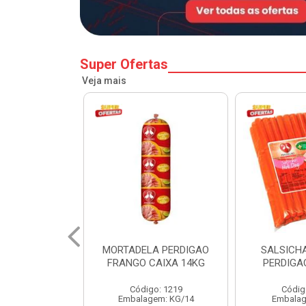
Super Ofertas
Veja mais
A PERDIGAO
SALSICHA HOT DOG
PERNIL SU
CAIXA 14KG
PERDIGAO CX 20KG
COPA
o: 1219
Código: 1225
Código
em: KG/14
Embalagem: KG/5
Embalagem: 