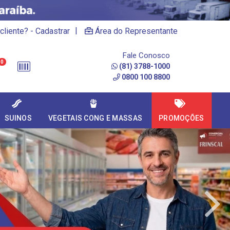
|
cliente? - Cadastrar
Área do Representante
Fale Conosco
0
(81) 3788-1000
0800 100 8800
SUINOS
VEGETAIS CONG E MASSAS
PROMOÇÕES