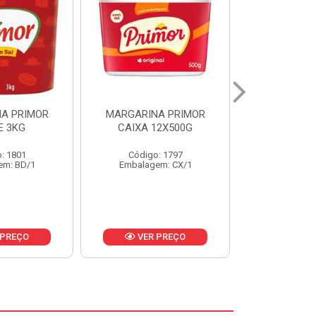
A PRIMOR
MARGARINA PRIMOR CX
MARGARINA
12X500G
24X250G
CAIXA 2
: 1797
Código: 1921
Código
em: CX/1
Embalagem: CX/1
Embalage
 PREÇO
VER PREÇO
VER 