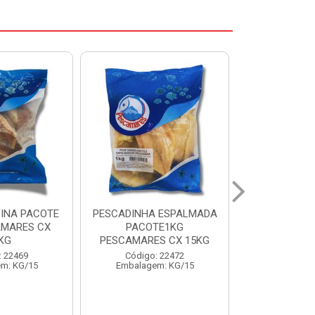
 ESPALMADA
FILE DE PANGA PREMIUM
CORVINA I
TE1KG
PACOTE 1KG CAIXA 10KG
BENDITO P
S CX 15KG
Código: 20021
Código:
: 22472
Embalagem: KG/10
Embalage
m: KG/15