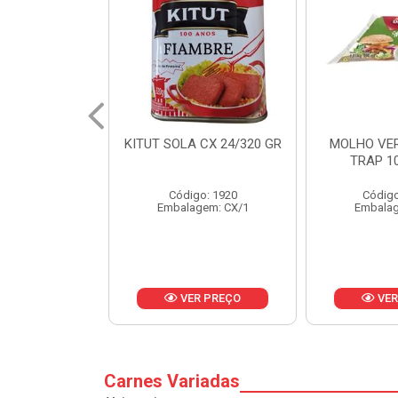
 CX 24/320 GR
MOLHO VERDE D'AJUDA
FRUTAS CR
TRAP 10X1,01KG
CX 
o: 1920
Código: 13751
Códig
gem: CX/1
Embalagem: CX/1
Embalag
R PREÇO
VER PREÇO
VER
Carnes Variadas