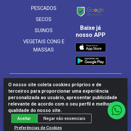
PESCADOS
SECOS
Baixe já
SUINOS
nosso APP
VEGETAIS CONG E
MASSAS
Frinscal - Distribuidora e Importadora de Alimentos
O nosso site coleta cookies próprios e de
LTDA - Rodovia BR 101 Sul Km 187, 310 Galpão - Santa
terceiros para proporcionar uma experiência
Rosa, Palmares/PE - CEP 55540-000 - CNPJ
personalizada ao usuário, apresentar publicidade
03.504.437/0001-50
relevante de acordo com o seu perfil e melhorar a
qualidade do nosso site.
Aceitar
Negar não essenciais
Preferências de Cookies