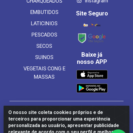
Instagram
CHARQUEADOS
EMBUTIDOS
Site Seguro
LATICINIOS
PESCADOS
SECOS
Baixe já
SUINOS
nosso APP
VEGETAIS CONG E
MASSAS
Frinscal - Distribuidora e Importadora de Alimentos
O nosso site coleta cookies próprios e de
LTDA - Rodovia BR 101 Sul Km 187, 310 Galpão - Santa
terceiros para proporcionar uma experiência
Rosa, Palmares/PE - CEP 55540-000 - CNPJ
personalizada ao usuário, apresentar publicidade
03.504.437/0001-50
relevante de acordo com o seu perfil e melhorar a